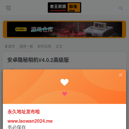
首页
值得一看
软件应用
正文
安卓隐秘相机V4.0.2高级版
老王
关注
打赏
5年前发布
0
1133
0
永久地址发布啦
www.laowan2024.me
软件介绍：
务必保存