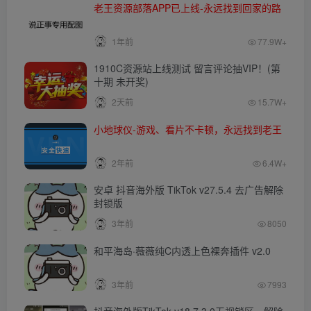
老王资源部落APP已上线-永远找到回家的路
1年前
77.9W+
1910C资源站上线测试 留言评论抽VIP！(第
十期 未开奖)
2天前
15.7W+
小地球仪-游戏、看片不卡顿，永远找到老王
2年前
6.4W+
安卓 抖音海外版 TikTok v27.5.4 去广告解除
封锁版
3年前
8050
和平海岛·薇薇纯C内透上色裸奔插件 v2.0
3年前
7993