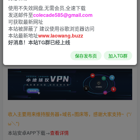
使用不失效网盘,无需会员,全速下载
专业的音视频录制取证的软件，安卓手机装机必备，一款无
发送邮件至
colecade585@gmail.com
声、无预览画面的高速拍照相机，安卓隐秘相机隐蔽拍摄，
可获取最新网址
无声拍照，绝不被发现！
本站被屏蔽了 建议使用谷歌浏览器访问
本站最新地址
www.laowang.buzz
好消息！本站TG群已经上线
下载：
保存发布页
加入TG群
https://xiaogao.lanzoui.com/i5wgwv81pch
收入主要用来维持服务器+域名+图床等，感谢大家支持~ (*/
ω＼*)
本站安卓APP下载→
查看详情