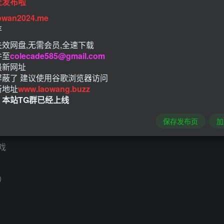
址发布啦
owan2024.me
存
效网盘,无需会员,全速下载
件至
colecade585@gmail.com
最新网址
屏蔽了 建议使用谷歌浏览器访问
新地址
www.laowang.buzz
！
！本站TG群已经上线
保存发布页
加
戏
）