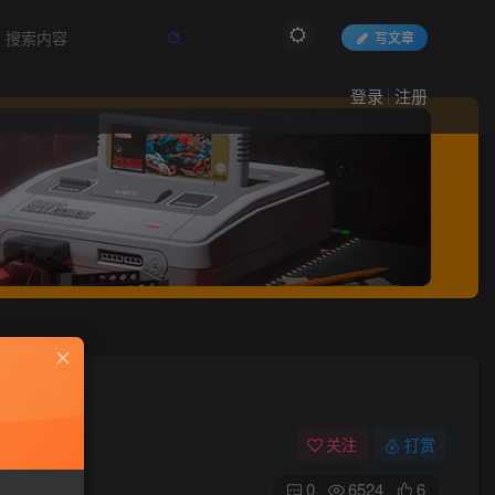
写文章
登录
注册
关注
打赏
0
6524
6