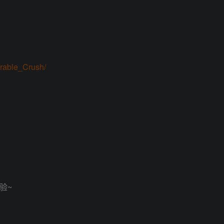
rable_Crush/
验~