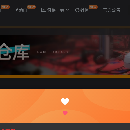
NEW
NEW
NEW
画
动画
值得一看
社区
官方公告
步兵版[1.4G/全CV]