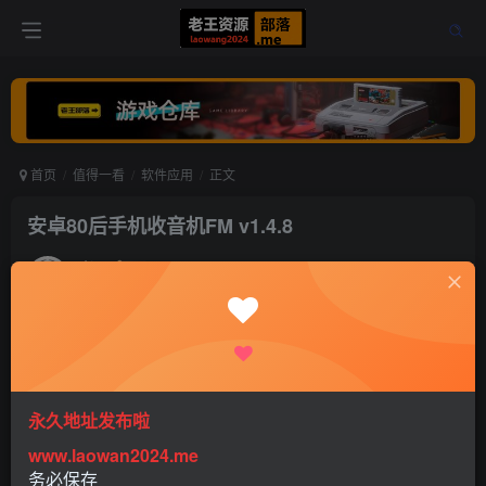
首页
值得一看
软件应用
正文
安卓80后手机收音机FM v1.4.8
老王
关注
打赏
5年前发布
0
298
0
永久地址发布啦
软件介绍
www.laowan2024.me
务必保存
80后手机收音机FM App，可以搜索全国各地FM广播电台，