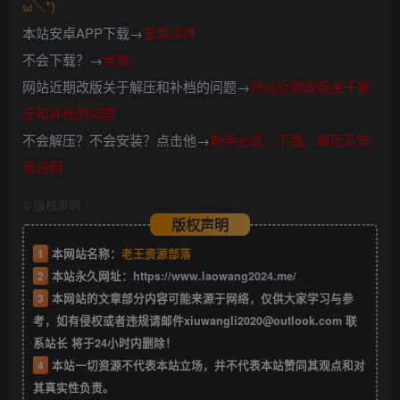
ω＼*)
本站安卓APP下载→
查看详情
不会下载？→
点我
网站近期改版关于解压和补档的问题→
网站近期改版关于解
压和补档的问题
不会解压？不会安装？点击他→
新手必读∴下载、解压及安
装说明
©
版权声明
版权声明
1
本网站名称：
老王资源部落
2
本站永久网址：
https://www.laowang2024.me/
3
本网站的文章部分内容可能来源于网络，仅供大家学习与参
考，如有侵权或者违规请邮件xiuwangli2020@outlook.com 联
系站长 将于24小时内删除！
4
本站一切资源不代表本站立场，并不代表本站赞同其观点和对
其真实性负责。