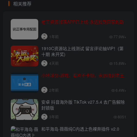
相关推荐
老王资源部落APP已上线-永远找到回家的路
1年前
77.9W+
1910C资源站上线测试 留言评论抽VIP！(第
十期 未开奖)
4天前
15.8W+
小地球仪-游戏、看片不卡顿，永远找到老王
2年前
6.4W+
安卓 抖音海外版 TikTok v27.5.4 去广告解除
封锁版
3年前
8051
和平海岛·薇薇纯C内透上色裸奔插件 v2.0