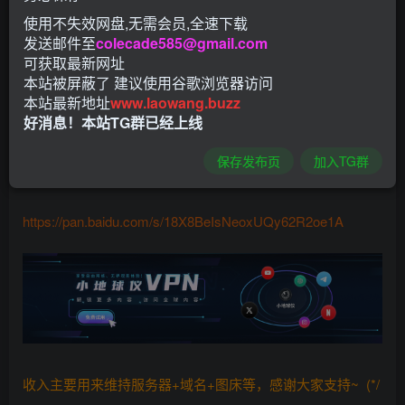
使用不失效网盘,无需会员,全速下载
各类节目每天不间断播放，不管是中央台还是地方台统统一
发送邮件至
colecade585@gmail.com
网打尽，还有精品优质的网络电台可供大家收听。
可获取最新网址
本站被屏蔽了 建议使用谷歌浏览器访问
软件截图
本站最新地址
www.laowang.buzz
好消息！本站TG群已经上线
保存发布页
加入TG群
下载：
https://pan.baidu.com/s/18X8BeIsNeoxUQy62R2oe1A
收入主要用来维持服务器+域名+图床等，感谢大家支持~ (*/