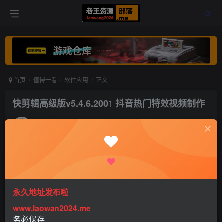
首页
值得一看
软件应用
正文
快剪辑高级版v5.4.6.2001 抖音热门特效视频制作
老王
关注
打赏
5年前更新
0
675
0
永久地址发布啦
www.laowan2024.me
务必保存