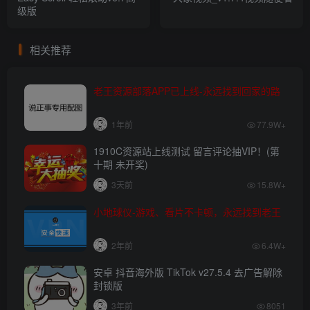
级版
相关推荐
老王资源部落APP已上线-永远找到回家的路
1年前
77.9W+
1910C资源站上线测试 留言评论抽VIP！(第
十期 未开奖)
3天前
15.8W+
小地球仪-游戏、看片不卡顿，永远找到老王
2年前
6.4W+
安卓 抖音海外版 TikTok v27.5.4 去广告解除
封锁版
3年前
8051