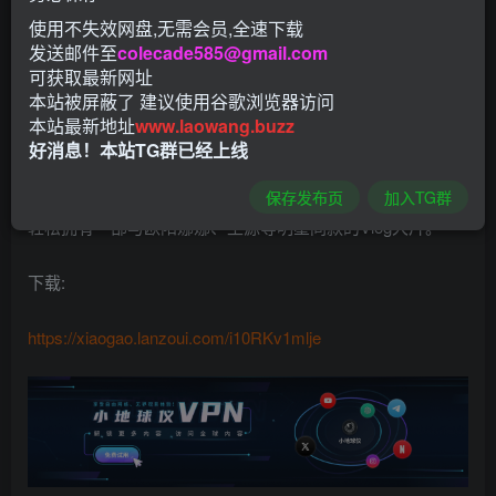
软件介绍：
使用不失效网盘,无需会员,全速下载
发送邮件至
colecade585@gmail.com
快剪辑是【抖音、B站、朋友圈】等平台用户强烈的一款视
可获取最新网址
频剪辑软件，屡屡创作出被热门的精彩视频。简单易用，可
本站被屏蔽了 建议使用谷歌浏览器访问
本站最新地址
www.laowang.buzz
高效创作出优质的内容，不仅【完全免费】和【无强制水
好消息！本站TG群已经上线
印】，还有丰富的【剪辑教程】教您快速爆款短视频和Vlog
作品，记录美好，做自己生活的导演！你只需动动手指，便
保存发布页
加入TG群
轻松拥有一部与欧阳娜娜、王源等明星同款的Vlog大片。
下载:
https://xiaogao.lanzoui.com/i10RKv1mlje