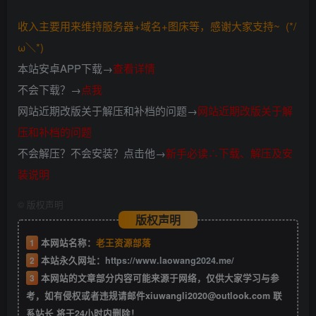
收入主要用来维持服务器+域名+图床等，感谢大家支持~ (*/
ω＼*)
本站安卓APP下载→
查看详情
不会下载？→
点我
网站近期改版关于解压和补档的问题→
网站近期改版关于解
压和补档的问题
不会解压？不会安装？点击他→
新手必读∴下载、解压及安
装说明
©
版权声明
版权声明
1
本网站名称：
老王资源部落
2
本站永久网址：
https://www.laowang2024.me/
3
本网站的文章部分内容可能来源于网络，仅供大家学习与参
考，如有侵权或者违规请邮件xiuwangli2020@outlook.com 联
系站长 将于24小时内删除！