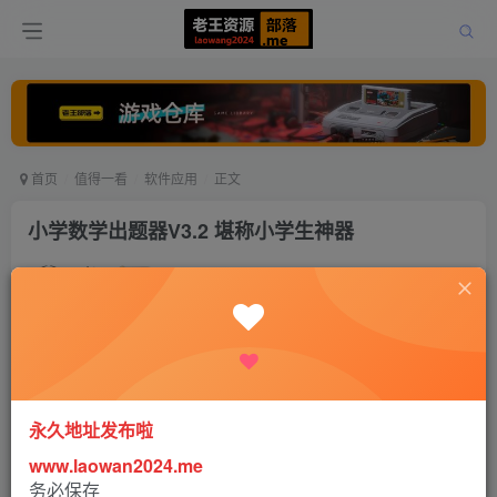
首页
值得一看
软件应用
正文
小学数学出题器V3.2 堪称小学生神器
老王
关注
打赏
5年前发布
0
559
0
国庆期间，相信很多家长会带着孩子趁着假期或远或近的进
永久地址发布啦
行出游。
www.laowan2024.me
务必保存