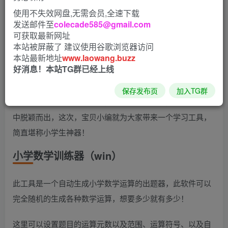
然而出游时除了安全问题外，还有一个比较重要的，就是孩
使用不失效网盘,无需会员,全速下载
子的学习了，国庆毕竟还是挺长的，如何保证学习不被落下
发送邮件至
colecade585@gmail.com
可获取最新网址
呢？
本站被屏蔽了 建议使用谷歌浏览器访问
本站最新地址
www.laowang.buzz
对于孩子们来说，其实不止假期，日常的一些常规练习中也
好消息！本站TG群已经上线
是要抓住的。
保存发布页
加入TG群
为了帮助家长们解决此担忧，同时让小朋友们能够在同龄人
中脱颖而出，这次，宝贝小编就为大家带来一个学习工具，
简直堪称小学生神器！
小学数学训练器（win）
此工具是一个自动生成小学数学运算的出题器，此软件可以
完全随机的生成各种数学运算，想要多少就有多少！
这里可以设置题目的运算元数以及范围、运算符号、以及自