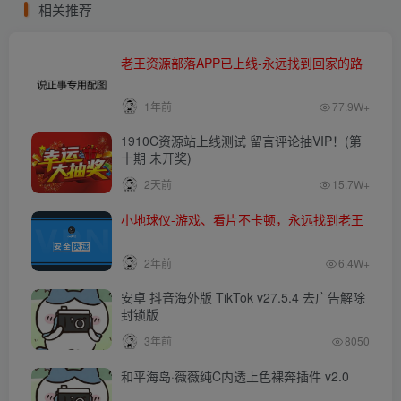
相关推荐
老王资源部落APP已上线-永远找到回家的路
1年前
77.9W+
1910C资源站上线测试 留言评论抽VIP！(第
十期 未开奖)
2天前
15.7W+
小地球仪-游戏、看片不卡顿，永远找到老王
2年前
6.4W+
安卓 抖音海外版 TikTok v27.5.4 去广告解除
封锁版
3年前
8050
和平海岛·薇薇纯C内透上色裸奔插件 v2.0