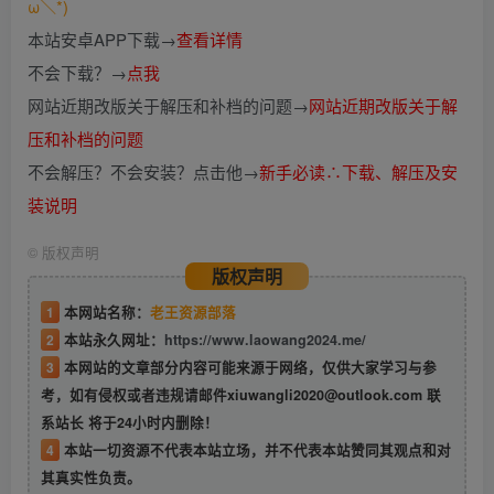
ω＼*)
本站安卓APP下载→
查看详情
不会下载？→
点我
网站近期改版关于解压和补档的问题→
网站近期改版关于解
压和补档的问题
不会解压？不会安装？点击他→
新手必读∴下载、解压及安
装说明
©
版权声明
版权声明
1
本网站名称：
老王资源部落
2
本站永久网址：
https://www.laowang2024.me/
3
本网站的文章部分内容可能来源于网络，仅供大家学习与参
考，如有侵权或者违规请邮件xiuwangli2020@outlook.com 联
系站长 将于24小时内删除！
4
本站一切资源不代表本站立场，并不代表本站赞同其观点和对
其真实性负责。