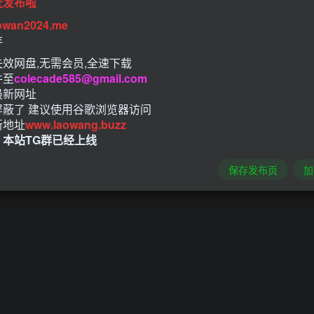
址发布啦
owan2024.me
存
效网盘,无需会员,全速下载
件至
colecade585@gmail.com
最新网址
屏蔽了 建议使用谷歌浏览器访问
新地址
www.laowang.buzz
！本站TG群已经上线
保存发布页
加
肿，虽然现在推出了简洁模式，不过据调查不少老用户早已改用T