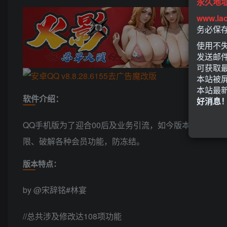
永久地
www.la
务必保
使用不失
发送邮
可获取
本站被
本站最
软件介绍：
好消息
QQ手机版为了迎合00后及业务引流，如今版本越来越臃
限、破解各种会员功能，防冻结。
版本特点：
by @宋辞铭#林宴
//总共涉及修改达108项功能