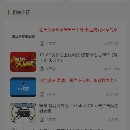
相关推荐
老王资源部落APP已上线-永远找到回家的路
1年前
77.9W+
1910C资源站上线测试 留言评论抽VIP！(第
十期 未开奖)
4天前
15.8W+
小地球仪-游戏、看片不卡顿，永远找到老王
2年前
6.4W+
安卓 抖音海外版 TikTok v27.5.4 去广告解除
封锁版
3年前
8051