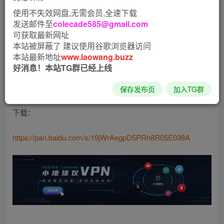
使用不失效网盘,无需会员,全速下载
动画编辑、一键合成超炫文字快字幕视频！零门槛一键制作
发送邮件至
colecade585@gmail.com
文字视频！手机就能把你的语音说话内容秒变爆款文字动
可获取最新网址
画，软件里超多实用功能，免登录解锁会员版！
本站被屏蔽了 建议使用谷歌浏览器访问
本站最新地址
www.laowang.buzz
软件截图
好消息！本站TG群已经上线
保存发布页
加入TG群
下载：
https://pan.baidu.com/s/19jWrAegpD5PRh8R05E038A