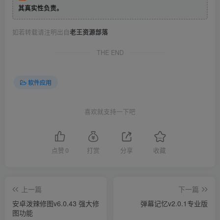
其真实性负责。
如若转载请注明出自
老王资源部落
THE END
软件应用
喜欢就支持一下吧
点赞
0
打赏
分享
收藏
上一篇
下一篇
安卓泼辣修图v6.0.43 强大修
弹幕记忆v2.0.1专业版
图功能