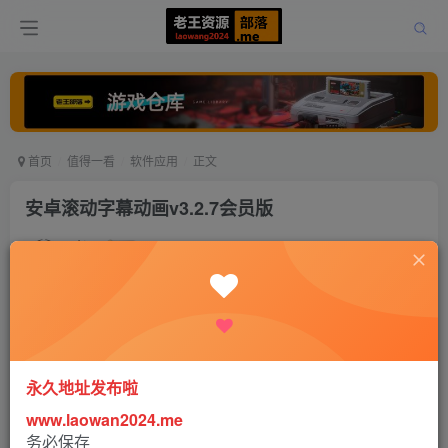
首页
值得一看
软件应用
正文
安卓滚动字幕动画v3.2.7会员版
老王
关注
打赏
5年前更新
0
447
0
永久地址发布啦
软件介绍
www.laowan2024.me
务必保存
一键自动识别字幕，视频加字幕，文字视频制作，视频字幕