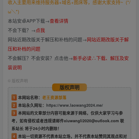
收入主要用来维持服务器+域名+图床等，感谢大家支持~ (*/
ω＼*)
本站安卓APP下载→
查看详情
不会下载？→
点我
网站近期改版关于解压和补档的问题→
网站近期改版关于解
压和补档的问题
不会解压？不会安装？点击他→
新手必读∴下载、解压及安
装说明
©
版权声明
版权声明
1
本网站名称：
老王资源部落
2
本站永久网址：
https://www.laowang2024.me/
3
本网站的文章部分内容可能来源于网络，仅供大家学习与参
考，如有侵权或者违规请邮件xiuwangli2020@outlook.com 联
系站长 将于24小时内删除！
4
本站一切资源不代表本站立场，并不代表本站赞同其观点和对