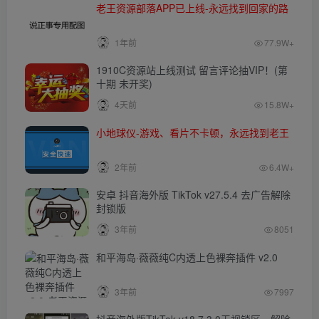
老王资源部落APP已上线-永远找到回家的路
1年前
77.9W+
1910C资源站上线测试 留言评论抽VIP！(第
十期 未开奖)
4天前
15.8W+
小地球仪-游戏、看片不卡顿，永远找到老王
2年前
6.4W+
安卓 抖音海外版 TikTok v27.5.4 去广告解除
封锁版
3年前
8051
和平海岛·薇薇纯C内透上色裸奔插件 v2.0
3年前
7997