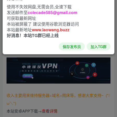
使用不失效网盘,无需会员,全速下载
小爱音箱内置App，可在电视和车机上使用，自带自动翻页
发送邮件至
colecade585@gmail.com
功能（自动播放下一视频），缺点就是抖音官方关闭了该版
可获取最新网址
本的登录功能，无法登录了。
本站被屏蔽了 建议使用谷歌浏览器访问
本站最新地址
www.laowang.buzz
好消息！本站TG群已经上线
下载：
保存发布页
加入TG群
https://xiaogao.lanzoui.com/iOS4Mugpp1c
收入主要用来维持服务器+域名+图床等，感谢大家支持~ (*/
ω＼*)
本站安卓APP下载→
查看详情