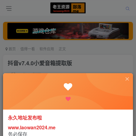
首页
值得一看
软件应用
正文
抖音v7.4.0小爱音箱提取版
老王
关注
打赏
5年前发布
0
650
0
永久地址发布啦
www.laowan2024.me
软件介绍：
务必保存