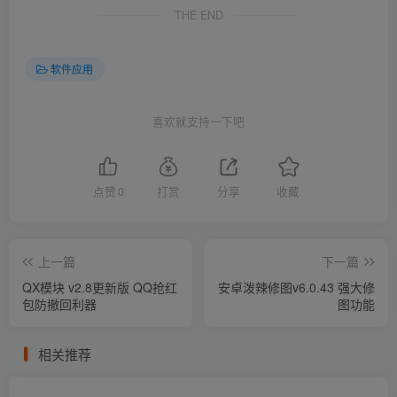
THE END
软件应用
喜欢就支持一下吧
点赞
0
打赏
分享
收藏
上一篇
下一篇
QX模块 v2.8更新版 QQ抢红
安卓泼辣修图v6.0.43 强大修
包防撤回利器
图功能
相关推荐