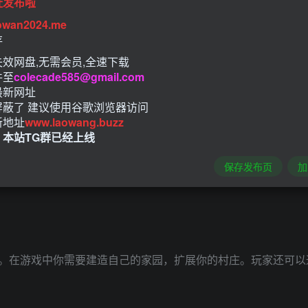
址发布啦
owan2024.me
存
效网盘,无需会员,全速下载
件至
colecade585@gmail.com
最新网址
屏蔽了 建议使用谷歌浏览器访问
新地址
www.laowang.buzz
！本站TG群已经上线
保存发布页
加
。在游戏中你需要建造自己的家园，扩展你的村庄。玩家还可以