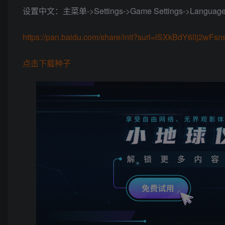
设置中文：主菜单->Settings->Game Settings->Langu
https://pan.baidu.com/share/init?surl=lSXkBdY6llj2wFs
点击下载种子