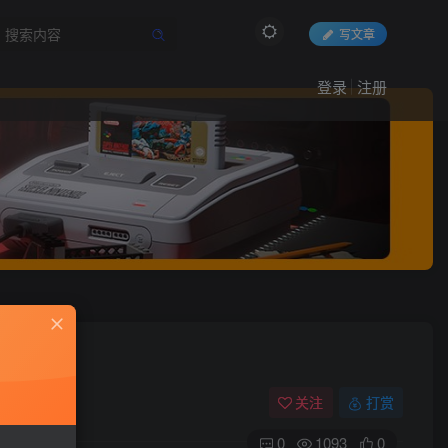
写文章
登录
注册
关注
打赏
0
1093
0