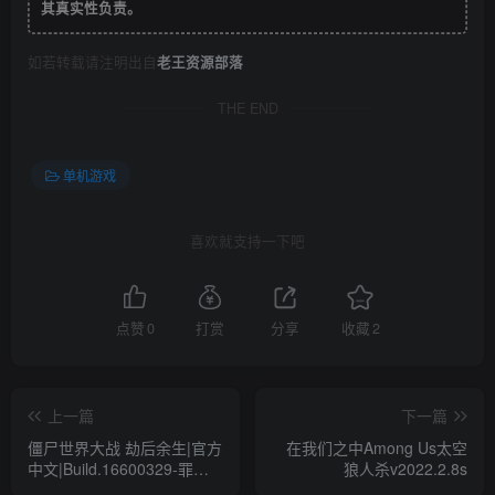
其真实性负责。
如若转载请注明出自
老王资源部落
THE END
单机游戏
喜欢就支持一下吧
点赞
0
打赏
分享
收藏
2
上一篇
下一篇
僵尸世界大战 劫后余生|官方
在我们之中Among Us太空
中文|Build.16600329-罪恶
狼人杀v2022.2.8s
之城 末日篇章DLC-暗夜屠