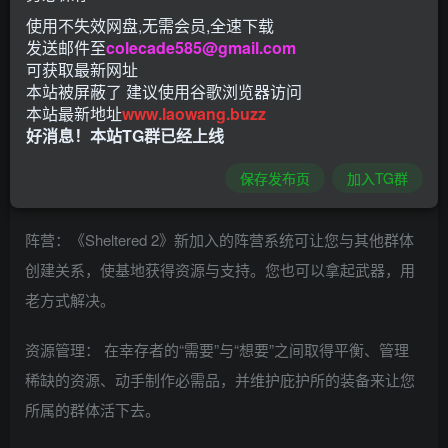
《庇护所2(Sheltered 2)》以2015年受粉丝热爱的初代作品为
使用不失效网盘,无需会员,全速下载
发送邮件至
colecade585@gmail.com
基础进行开发，带来新的挑战与更深层的策略玩法。您必须
可获取最新网址
塑造出一位领导者，并建立自己的阵营，同时还要管理手边
本站被屏蔽了 建议使用谷歌浏览器访问
的资源并面对大自然和人类这两方面的威胁。从饥饿、脱
本站最新地址
www.laowang.buzz
好消息！本站TG群已经上线
水、辐射中毒到敌人的突袭，许多因素都可能导致死亡。
保存发布页
加入TG群
游戏特色
阵营：《Sheltered 2》新加入的阵营系统可让您与其他群体
创建关系，使基地获得资源与支持。您也可以拿起武器，用
老方式解决。
资源管理： 在幸存者的“需要”与“想要”之间取得平衡、管理
稀缺的资源、动手制作必需品，并维护庇护所的装备来让您
所属的群体活下去。