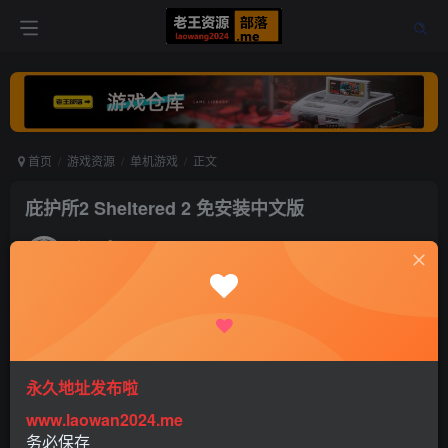
首页
游戏资源
单机游戏
正文
庇护所2 Sheltered 2 免安装中文版
老王
关注
打赏
5年前更新
1
2055
0
永久地址发布啦
www.laowan2024.me
务必保存