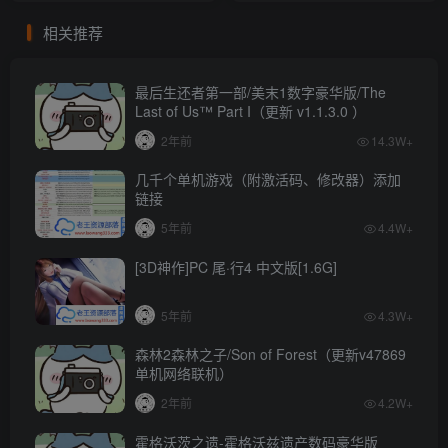
戮-末日狂潮+全DLC+修改
相关推荐
器|解压即撸|[68G/百度]
最后生还者第一部/美末1数字豪华版/The
Last of Us™ Part I（更新 v1.1.3.0 ）
2年前
14.3W+
几千个单机游戏（附激活码、修改器）添加
链接
5年前
4.4W+
[3D神作]PC 尾·行4 中文版[1.6G]
5年前
4.3W+
森林2森林之子/Son of Forest（更新v47869
单机网络联机）
2年前
4.2W+
霍格沃茨之遗-霍格沃兹遗产数码豪华版