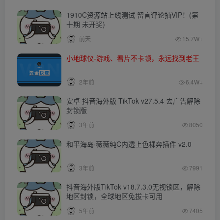
1910C资源站上线测试 留言评论抽VIP！(第
十期 未开奖)
前天
15.7W+
小地球仪-游戏、看片不卡顿，永远找到老王
2年前
6.4W+
安卓 抖音海外版 TikTok v27.5.4 去广告解除
封锁版
3年前
8050
和平海岛·薇薇纯C内透上色裸奔插件 v2.0
3年前
7991
抖音海外版TikTok v18.7.3.0无视锁区，解除
地区封锁，全球地区免拔卡可用
5年前
7405