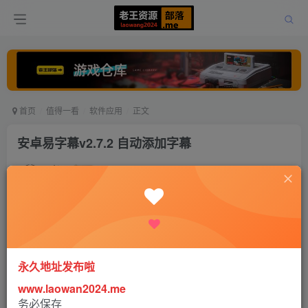
首页
值得一看
软件应用
正文
安卓易字幕v2.7.2 自动添加字幕
老王
关注
打赏
5年前更新
0
488
0
永久地址发布啦
www.laowan2024.me
软件介绍：
务必保存