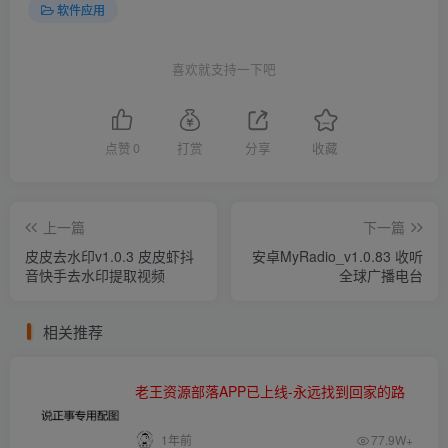
软件应用
喜欢就支持一下吧
点赞
0
打赏
分享
收藏
上一篇
下一篇
皮皮去水印v1.0.3 皮皮虾抖
安卓MyRadio_v1.0.83 收听
音快手去水印提取视频
全球广播电台
相关推荐
老王资源部落APP已上线-永远找到回家的路
1年前
77.9W+