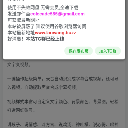
使用不失效网盘,无需会员,全速下载
易字幕app最强大的手机端字幕工具,让你通过手机也能轻松
发送邮件至
colecade585@gmail.com
的剪辑和制作视频内容,动画字幕效果轻松合成,录音文件,视
可获取最新网址
频文件轻松混剪,还能进行语音识别功能自动检索添加字幕,根
本站被屏蔽了 建议使用谷歌浏览器访问
本站最新地址
www.laowang.buzz
据时间线插入,强大方便快捷~喜欢的朋友们赶快下载易字幕
好消息！本站TG群已经上线
app开始体验吧！
保存发布页
加入TG群
一边说话，一边自动变字幕视频，边说边变字幕视频，一键
文字变视频。
一键操作超级简单，录音自动识别成字幕合成视频，还可导
入视频，自动提取声音合成字幕视频。
视频样式丰富可自定义文字颜色、背景颜色、背景图，轻松
打造网红账号。
讲段子、说情感、斗方言、说鸡汤、神吐槽、说心得、唱神