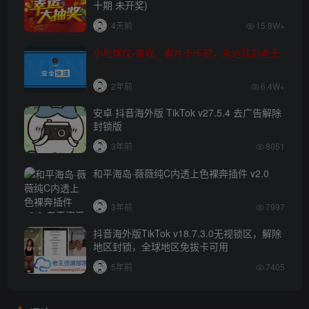
十期 未开奖)
4天前
15.8W+
小地球仪-游戏、看片不卡顿，永远找到老王
2年前
6.4W+
安卓 抖音海外版 TikTok v27.5.4 去广告解除
封锁版
3年前
8051
和平海岛·薇薇纯C内透上色裸奔插件 v2.0
3年前
7997
抖音海外版TikTok v18.7.3.0无视锁区，解除
地区封锁，全球地区免拔卡可用
5年前
7405