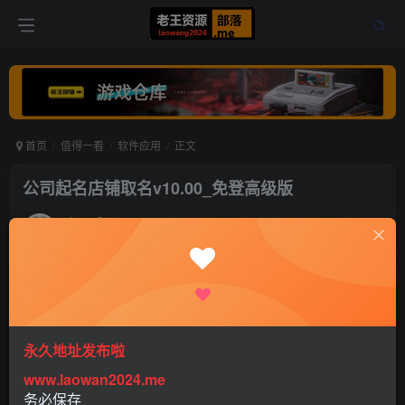
首页
值得一看
软件应用
正文
公司起名店铺取名v10.00_免登高级版
老王
关注
打赏
5年前更新
0
425
0
永久地址发布啦
www.laowan2024.me
无加固，无卡密，无引流，无弹窗。
务必保存