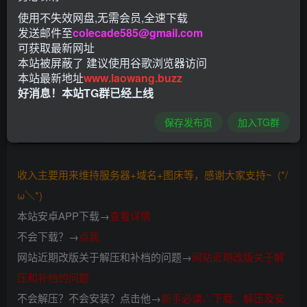
使用不失效网盘,无需会员,全速下载
下载：
发送邮件至
colecade585@gmail.com
可获取最新网址
https://xiaogao.lanzoui.com/iBXITtvhn8d
本站被屏蔽了 建议使用谷歌浏览器访问
本站最新地址
www.laowang.buzz
好消息！本站TG群已经上线
保存发布页
加入TG群
收入主要用来维持服务器+域名+图床等，感谢大家支持~ (*/
ω＼*)
本站安卓APP下载→
查看详情
不会下载？→
点我
网站近期改版关于解压和补档的问题→
网站近期改版关于解
压和补档的问题
不会解压？不会安装？点击他→
新手必读∴下载、解压及安