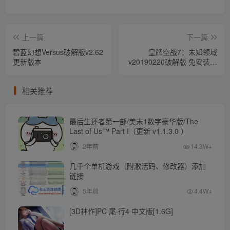
上一篇
下一篇
碧蓝幻想Versus破解版v2.62
皇牌空战7：未知领域
更新版本
v20190220破解版 免安装绿
色中文版
相关推荐
最后生还者第一部/美末1数字豪华版/The
Last of Us™ Part I（更新 v1.1.3.0 ）
2年前
14.3W+
几千个单机游戏（附激活码、修改器）添加
链接
5年前
4.4W+
[3D神作]PC 尾·行4 中文版[1.6G]