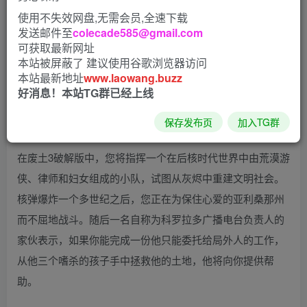
使用不失效网盘,无需会员,全速下载
发送邮件至
colecade585@gmail.com
可获取最新网址
本站被屏蔽了 建议使用谷歌浏览器访问
本站最新地址
www.laowang.buzz
好消息！本站TG群已经上线
保存发布页
加入TG群
在废土3破解版中，您将指挥一个在后核时代世界中由荒漠游
侠、律师和妇女组成的小队，试图从灰烬中重建文明社会。
核弹爆炸一个多世纪之后，您正在为保住心爱的亚利桑那州
而不屈地战斗。随后一名自称为科罗拉多广播电台负责人的
家伙表示，如果你能完成一份他只能委托给局外人的工作，
从他三个嗜杀的孩子手中拯救他的土地，他将向你提供帮
助。