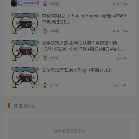
5年前
4.3W+
森林2森林之子/Son of Forest（更新v47869
单机网络联机）
2年前
4.2W+
霍格沃茨之遗-霍格沃兹遗产数码豪华版
（V1117238.10461750+DLC+特典+独占内
容）
3年前
4W+
艾尔登法环/Elden Ring（更新v1.13）
2年前
3.7W+
评论
抢沙发
请登录后发表评论