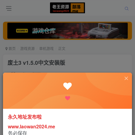
首页
游戏资源
单机游戏
正文
废土3 v1.5.0中文安装版
老王
关注
打赏
5年前更新
0
948
0
永久地址发布啦
www.laowan2024.me
务必保存