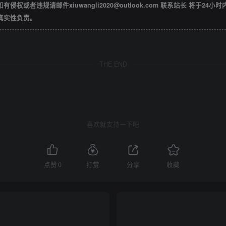
违规请邮件xiuwangli2020@outlook.com 联系站长 将于24小
真实性负责。
THE END
喜欢就支持一下吧
点赞
0
打赏
分享
收藏