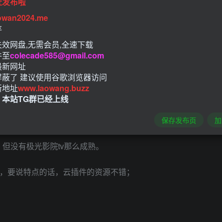
址发布啦
owan2024.me
存
效网盘,无需会员,全速下载
件至
colecade585@gmail.com
最新网址
屏蔽了 建议使用谷歌浏览器访问
新地址
www.laowang.buzz
！本站TG群已经上线
保存发布页
加
，但没有极光影院tv那么成熟。
线，要说特点的话，云插件的资源不错；