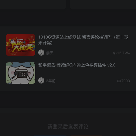
1910C资源站上线测试 留言评论抽VIP！(第十期
未开奖)
前天
15.7W+
和平海岛·薇薇纯C内透上色裸奔插件 v2.0
3年前
7993
请登录后发表评论