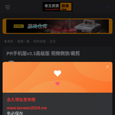
首页
值得一看
软件应用
正文
PR手机版v3.3高级版 视频倒放/裁剪
老王
关注
打赏
5年前发布
0
517
0
永久地址发布啦
www.laowan2024.me
软件介绍：
务必保存