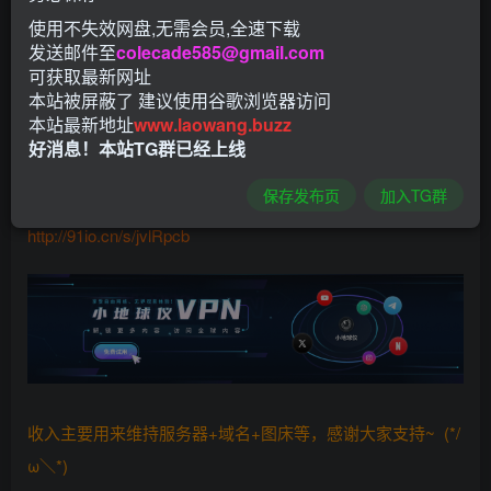
使用不失效网盘,无需会员,全速下载
Pr提供了一些强大的功能，例如Pr视频裁剪，滤镜，拍摄。
发送邮件至
colecade585@gmail.com
让你脱离电脑编辑视频的限制。轻轻松松，随时随地编辑办
可获取最新网址
公。你可以与更多志同道合的人在一起交流经验，专业进
本站被屏蔽了 建议使用谷歌浏览器访问
本站最新地址
www.laowang.buzz
阶，相互提升。
好消息！本站TG群已经上线
下载：
保存发布页
加入TG群
http://91io.cn/s/jvlRpcb
收入主要用来维持服务器+域名+图床等，感谢大家支持~ (*/
ω＼*)