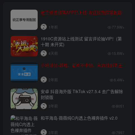
老王资源部落APP已上线-永远找到回家的路
1年前
77.9W+
1910C资源站上线测试 留言评论抽VIP！(第
十期 未开奖)
4天前
15.8W+
小地球仪-游戏、看片不卡顿，永远找到老王
2年前
6.4W+
安卓 抖音海外版 TikTok v27.5.4 去广告解除
封锁版
3年前
8051
和平海岛·薇薇纯C内透上色裸奔插件 v2.0
3年前
7997