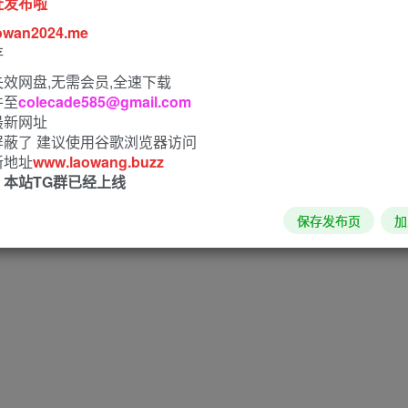
址发布啦
owan2024.me
存
效网盘,无需会员,全速下载
件至
colecade585@gmail.com
最新网址
屏蔽了 建议使用谷歌浏览器访问
新地址
www.laowang.buzz
！本站TG群已经上线
保存发布页
加