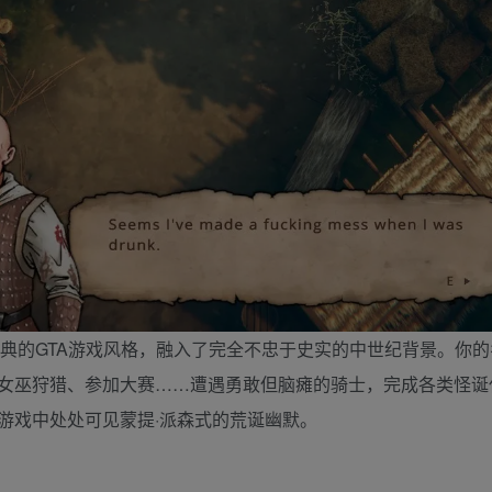
了经典的GTA游戏风格，融入了完全不忠于史实的中世纪背景。你的
女巫狩猎、参加大赛……遭遇勇敢但脑瘫的骑士，完成各类怪诞
游戏中处处可见蒙提·派森式的荒诞幽默。