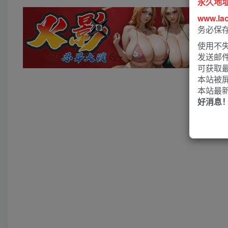
永久地
www.la
务必保
使用不失
发送邮
可获取
本站被
本站最
好消息