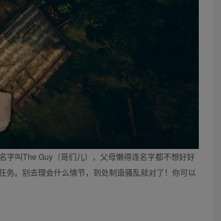
名字叫The Guy（哥们儿），父母懒得连名字都不想好好
任务。别去理会什么情节，到处制造骚乱就对了！你可以