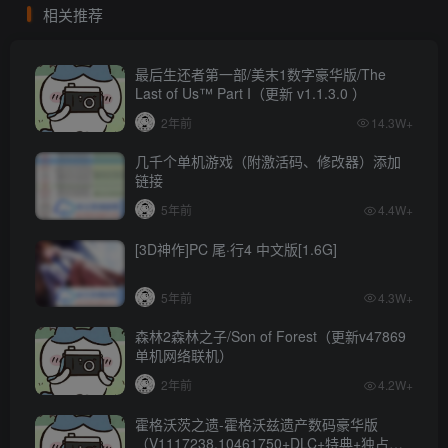
相关推荐
最后生还者第一部/美末1数字豪华版/The
Last of Us™ Part I（更新 v1.1.3.0 ）
2年前
14.3W+
几千个单机游戏（附激活码、修改器）添加
链接
5年前
4.4W+
[3D神作]PC 尾·行4 中文版[1.6G]
5年前
4.3W+
森林2森林之子/Son of Forest（更新v47869
单机网络联机）
2年前
4.2W+
霍格沃茨之遗-霍格沃兹遗产数码豪华版
（V1117238.10461750+DLC+特典+独占内