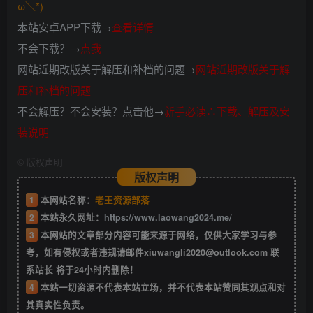
ω＼*)
本站安卓APP下载→
查看详情
不会下载？→
点我
网站近期改版关于解压和补档的问题→
网站近期改版关于解
压和补档的问题
不会解压？不会安装？点击他→
新手必读∴下载、解压及安
装说明
©
版权声明
版权声明
1
本网站名称：
老王资源部落
2
本站永久网址：
https://www.laowang2024.me/
3
本网站的文章部分内容可能来源于网络，仅供大家学习与参
考，如有侵权或者违规请邮件xiuwangli2020@outlook.com 联
系站长 将于24小时内删除！
4
本站一切资源不代表本站立场，并不代表本站赞同其观点和对
其真实性负责。