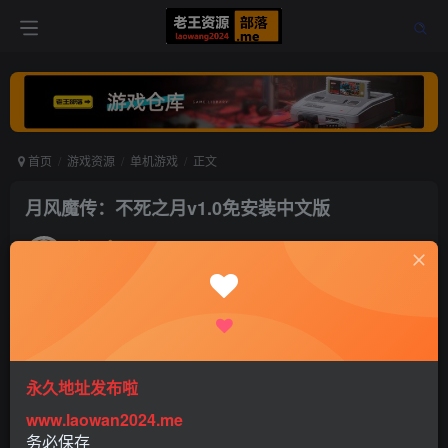
首页
游戏资源
单机游戏
正文
月风魔传：不死之月v1.0免安装中文版
老王
关注
打赏
4年前更新
0
2212
2
永久地址发布啦
www.laowan2024.me
务必保存