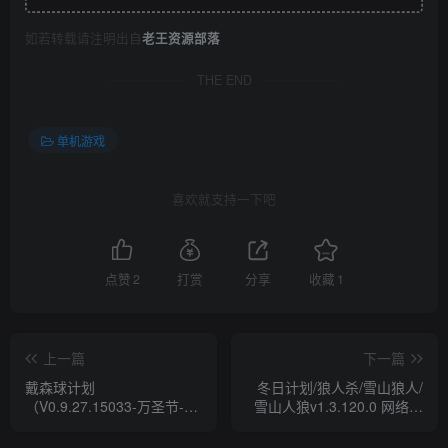
如若转载请注明出自
老王资源部落
THE END
单机游戏
喜欢就支持一下吧
点赞
2
打赏
分享
收藏
1
上一篇
下一篇
戴森球计划
冬日计划/狼人杀/雪山狼人/
（V0.9.27.15033-万圣节-进
雪山人狼v1.3.120.0 网络联
化的伊卡洛斯+原声音轨+艺
机版
术设定集）