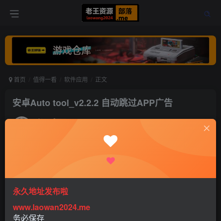
首页
值得一看
软件应用
正文
安卓Auto tool_v2.2.2 自动跳过APP广告
老王
关注
打赏
5年前更新
0
660
1
永久地址发布啦
www.laowan2024.me
务必保存