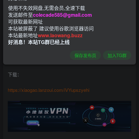
软件介绍：
使用不失效网盘,无需会员,全速下载
发送邮件至
colecade585@gmail.com
可获取最新网址
Auto tool是一款功能强大的广告跳过软工具软件APP；当用
本站被屏蔽了 建议使用谷歌浏览器访问
户再看电视剧总是有广告弹入，这款软件能帮你轻松完美过
本站最新地址
www.laowang.buzz
滤各种广告，速度超快，完美弹窗拦截，不会因为误点进入
好消息！本站TG群已经上线
跳转页面，给用户一个极好的观看体验，此版本软件内存
保存发布页
加入TG群
小，使用简单，无需root即可使用。此版本已解锁高级版。
下载：
https://xiaogao.lanzoui.com/iVYupszyehi