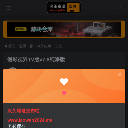
首页
值得一看
软件应用
正文
假彩视界TV版v7.6纯净版
老王
关注
打赏
5年前更新
0
502
0
永久地址发布啦
www.laowan2024.me
软件介绍：
务必保存