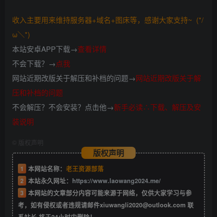
收入主要用来维持服务器+域名+图床等，感谢大家支持~ (*/
ω＼*)
本站安卓APP下载→
查看详情
不会下载？→
点我
网站近期改版关于解压和补档的问题→
网站近期改版关于解
压和补档的问题
不会解压？不会安装？点击他→
新手必读∴下载、解压及安
装说明
©
版权声明
版权声明
1
本网站名称：
老王资源部落
2
本站永久网址：
https://www.laowang2024.me/
3
本网站的文章部分内容可能来源于网络，仅供大家学习与参
考，如有侵权或者违规请邮件xiuwangli2020@outlook.com 联
系站长 将于24小时内删除！