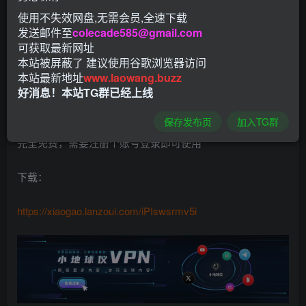
使用不失效网盘,无需会员,全速下载
假彩视界tv版是一款视频播放神器，这里有丰富的影视资
发送邮件至
colecade585@gmail.com
源，并且详细分了为各个专区，想看什么只要点击所对于的
可获取最新网址
专区就可以快速进入，发现里面更多的精彩影视。此外还有
本站被屏蔽了 建议使用谷歌浏览器访问
本站最新地址
www.laowang.buzz
搜索和历史功能，给大家带来更好的影视体验。
好消息！本站TG群已经上线
版本特点：
保存发布页
加入TG群
完全免费，需要注册个账号登录即可使用
下载：
https://xiaogao.lanzoui.com/iPIswsrmv5i