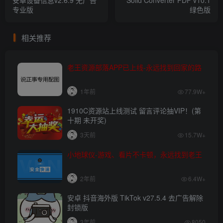
专业版
绿色版
相关推荐
老王资源部落APP已上线-永远找到回家的路
1年前
77.9W+
1910C资源站上线测试 留言评论抽VIP！(第
十期 未开奖)
3天前
15.7W+
小地球仪-游戏、看片不卡顿，永远找到老王
2年前
6.4W+
安卓 抖音海外版 TikTok v27.5.4 去广告解除
封锁版
3年前
8050