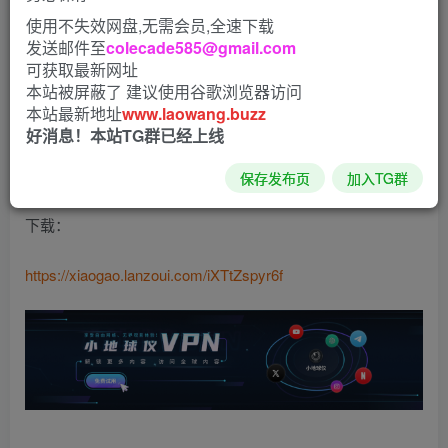
使用不失效网盘,无需会员,全速下载
时空机甲app是一款非常火爆的修改定位类的软件，当然我
发送邮件至
colecade585@gmail.com
们软件可以说是非常好地去帮助到用户们在线来进行修改自
可获取最新网址
己在钉钉的定位的一个打卡的位置，这样就可以让我们用户
本站被屏蔽了 建议使用谷歌浏览器访问
本站最新地址
www.laowang.buzz
们在家就可以非常轻松的去修改这个定位来进行打卡，并且
好消息！本站TG群已经上线
在操作起来也是非常的简单又方便的，甚至还可以进行一个
在线修改你的打卡的位置的哦。
保存发布页
加入TG群
下载：
https://xiaogao.lanzoui.com/iXTtZspyr6f