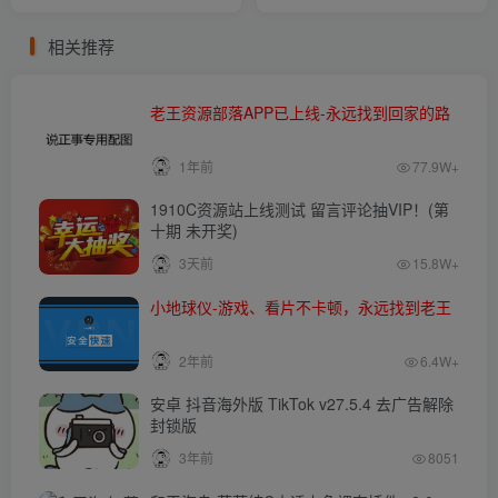
相关推荐
老王资源部落APP已上线-永远找到回家的路
1年前
77.9W+
1910C资源站上线测试 留言评论抽VIP！(第
十期 未开奖)
3天前
15.8W+
小地球仪-游戏、看片不卡顿，永远找到老王
2年前
6.4W+
安卓 抖音海外版 TikTok v27.5.4 去广告解除
封锁版
3年前
8051