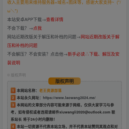
收入主要用来维持服务器+域名+图床等，感谢大家支持~ (*/
ω＼*)
本站安卓APP下载→
查看详情
不会下载？→
点我
网站近期改版关于解压和补档的问题→
网站近期改版关于解
压和补档的问题
不会解压？不会安装？点击他→
新手必读∴下载、解压及安
装说明
©
版权声明
版权声明
1
本网站名称：
老王资源部落
2
本站永久网址：
https://www.laowang2024.me/
3
本网站的文章部分内容可能来源于网络，仅供大家学习与参
考，如有侵权或者违规请邮件xiuwangli2020@outlook.com 联
系站长 将于24小时内删除！
4
本站一切资源不代表本站立场，并不代表本站赞同其观点和对