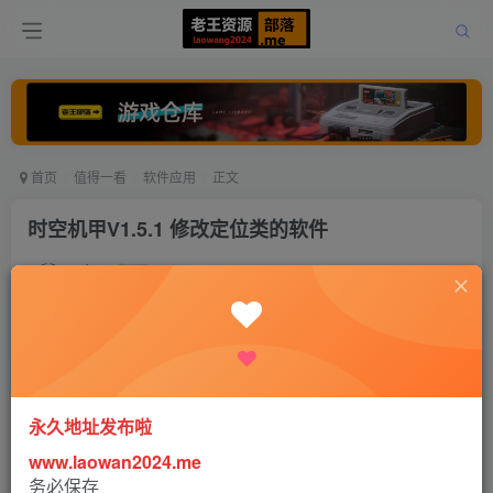
首页
值得一看
软件应用
正文
时空机甲V1.5.1 修改定位类的软件
老王
关注
打赏
5年前发布
0
639
0
永久地址发布啦
www.laowan2024.me
软件介绍：
务必保存