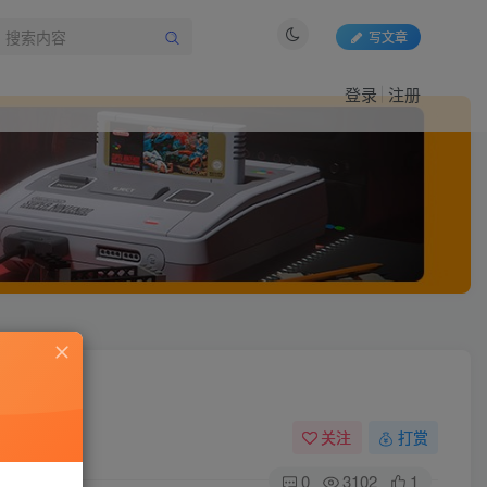
写文章
登录
注册
关注
打赏
0
3102
1