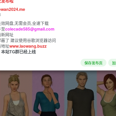
址发布啦
owan2024.me
存
效网盘,无需会员,全速下载
件至
colecade585@gmail.com
最新网址
屏蔽了 建议使用谷歌浏览器访问
新地址
www.laowang.buzz
！本站TG群已经上线
保存发布页
加