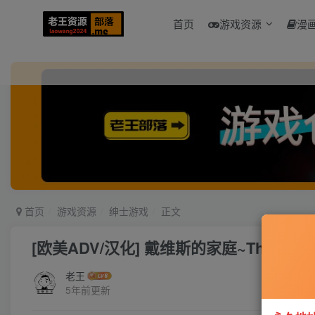
首页
游戏资源
漫
首页
游戏资源
绅士游戏
正文
[欧美ADV/汉化] 戴维斯的家庭~The Davis F
老王
5年前更新