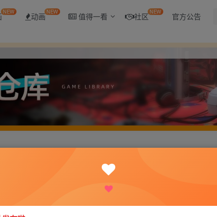
NEW
NEW
NEW
画
动画
值得一看
社区
官方公告
amily Ver1.1.0 PC+安卓汉化版 [1.2G/百度]