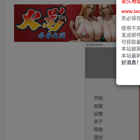
永久地
www.la
务必保
使用不失
发送邮
可获取
本站被
本站最
好消息