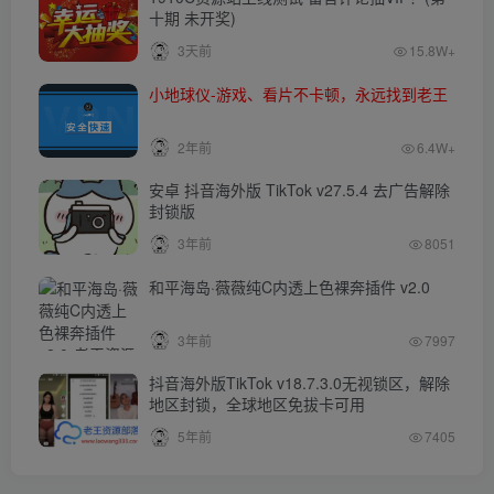
十期 未开奖)
3天前
15.8W+
小地球仪-游戏、看片不卡顿，永远找到老王
2年前
6.4W+
安卓 抖音海外版 TikTok v27.5.4 去广告解除
封锁版
3年前
8051
和平海岛·薇薇纯C内透上色裸奔插件 v2.0
3年前
7997
抖音海外版TikTok v18.7.3.0无视锁区，解除
地区封锁，全球地区免拔卡可用
5年前
7405