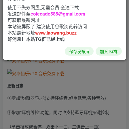
使用不失效网盘,无需会员,全速下载
台网站搜索接口，免费在线试听及下载全网付费歌曲、版权
发送邮件至
colecade585@gmail.com
音乐、无损音质歌曲。免费无广告，音乐源可以选择搜索接
可获取最新网址
口，支持批量下载，登录同步歌单、在线试听悬浮小球、显
本站被屏蔽了 建议使用谷歌浏览器访问
本站最新地址
www.laowang.buzz
示歌词界面写真轮播、保存写真背景图。
好消息！本站TG群已经上线
软件截图
保存发布页
加入TG群
更新日志
①增加“均衡器”功能(支持环绕音,超重低音,各种音效)
②增加“耳机线控”功能，同时也支持蓝牙耳机按键控制
（单击播放或暂停，双击下一曲，三连击上一曲）