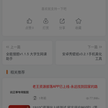
喜欢就支持一下吧
点赞
0
打赏
分享
收藏
上一篇
下一篇
全能搜题v1.1.5 大学生网课
安卓秀壁纸v3.2.1手机美化
助手
工具
相关推荐
老王资源部落APP已上线-永远找到回家的路
1年前
77.9W+
1910C资源站上线测试 留言评论抽VIP！(第