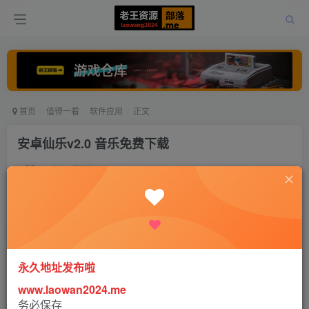
首页
值得一看
软件应用
正文
安卓仙乐v2.0 音乐免费下载
老王
关注
打赏
5年前更新
0
530
0
永久地址发布啦
软件介绍
www.laowan2024.me
务必保存
原魔音、音乐狂出品的安卓音乐下载应用，聚合各大音乐平