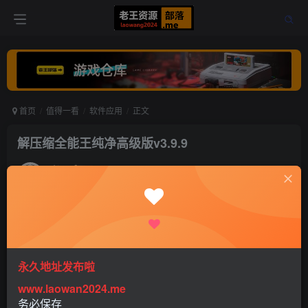
首页
值得一看
软件应用
正文
解压缩全能王纯净高级版v3.9.9
老王
关注
打赏
5年前更新
0
971
0
永久地址发布啦
www.laowan2024.me
务必保存