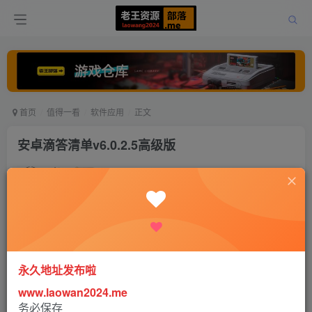
首页
值得一看
软件应用
正文
安卓滴答清单v6.0.2.5高级版
老王
关注
打赏
5年前更新
0
467
0
永久地址发布啦
软件介绍
www.laowan2024.me
务必保存
滴答清单是一款轻便高效的任务管理、日程管理（GTD）和