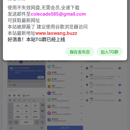
使用不失效网盘,无需会员,全速下载
时间管理应用，配备强大的记事和提醒功能。你可以记录大
发送邮件至
colecade585@gmail.com
小事务、制定工作计划、整理购物清单、设置生日提醒，甚
可获取最新网址
至安排日程。
本站被屏蔽了 建议使用谷歌浏览器访问
本站最新地址
www.laowang.buzz
软件截图
好消息！本站TG群已经上线
保存发布页
加入TG群