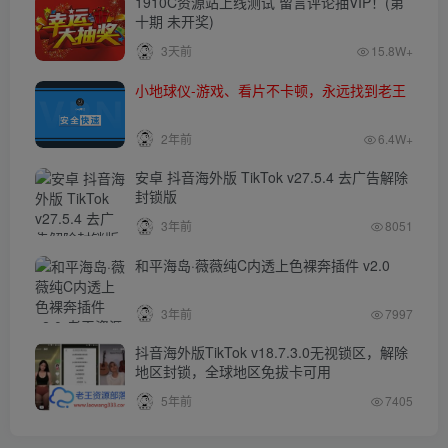
1910C资源站上线测试 留言评论抽VIP！(第
十期 未开奖)
3天前
15.8W+
小地球仪-游戏、看片不卡顿，永远找到老王
2年前
6.4W+
安卓 抖音海外版 TikTok v27.5.4 去广告解除
封锁版
3年前
8051
和平海岛·薇薇纯C内透上色裸奔插件 v2.0
3年前
7997
抖音海外版TikTok v18.7.3.0无视锁区，解除
地区封锁，全球地区免拔卡可用
5年前
7405