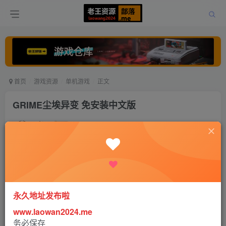
首页
游戏资源
单机游戏
正文
GRIME尘埃异变 免安装中文版
老王
关注
打赏
5年前更新
0
779
0
永久地址发布啦
www.laowan2024.me
务必保存