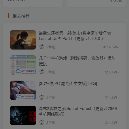
相关推荐
最后生还者第一部/美末1数字豪华版/The
Last of Us™ Part I（更新 v1.1.3.0 ）
2年前
14.3W+
几千个单机游戏（附激活码、修改器）添加
链接
5年前
4.4W+
[3D神作]PC 尾·行4 中文版[1.6G]
5年前
4.3W+
森林2森林之子/Son of Forest（更新v47869
单机网络联机）
2年前
4.2W+