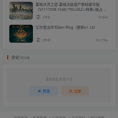
霍格沃茨之遗-霍格沃兹遗产数码豪华版
（V1117238.10461750+DLC+特典+独占内
容）
3年前
4W+
艾尔登法环/Elden Ring（更新v1.13）
2年前
3.7W+
评论
抢沙发
请登录后发表评论
登录
注册
友链申请
免责声明
广告合作
关于我们
网站地图