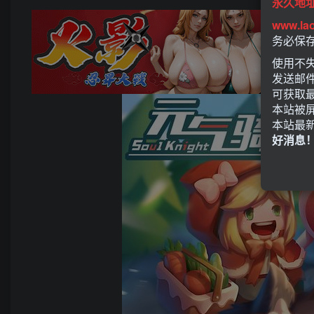
永久地
www.la
务必保
使用不失
发送邮
可获取
本站被
本站最
好消息