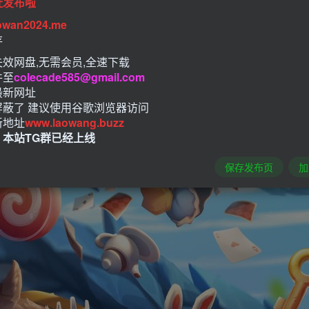
址发布啦
owan2024.me
存
效网盘,无需会员,全速下载
件至
colecade585@gmail.com
最新网址
屏蔽了 建议使用谷歌浏览器访问
新地址
www.laowang.buzz
！本站TG群已经上线
保存发布页
加