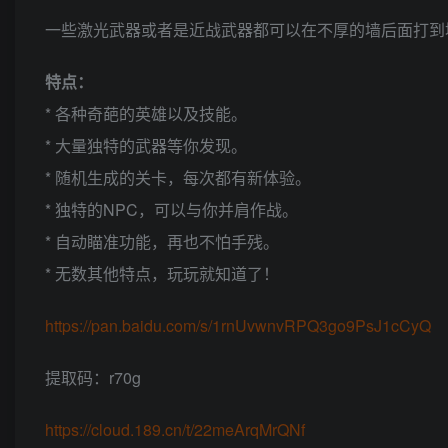
一些激光武器或者是近战武器都可以在不厚的墙后面打到
特点：
* 各种奇葩的英雄以及技能。
* 大量独特的武器等你发现。
* 随机生成的关卡，每次都有新体验。
* 独特的NPC，可以与你并肩作战。
* 自动瞄准功能，再也不怕手残。
* 无数其他特点，玩玩就知道了！
https://pan.baidu.com/s/1rnUvwnvRPQ3go9PsJ1cCyQ
提取码：r70g
https://cloud.189.cn/t/22meArqMrQNf