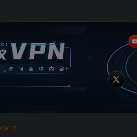
/ω＼*)