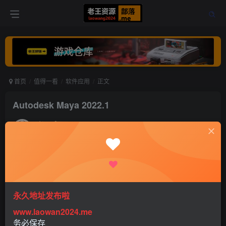
首页
值得一看
软件应用
正文
Autodesk Maya 2022.1
老王
关注
打赏
5年前更新
0
666
0
永久地址发布啦
软件介绍
www.laowan2024.me
务必保存
Autodesk Maya 2022是一款全球著名的专业三维动画、建