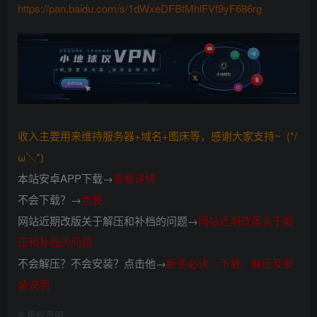
https://pan.baidu.com/s/1dWxeDFBtMhlFVf9yF686rg
收入主要用来维持服务器+域名+图床等，感谢大家支持~ (*/
ω＼*)
本站安卓APP下载→
查看详情
不会下载？→
点我
网站近期改版关于解压和补档的问题→
网站近期改版关于解
压和补档的问题
不会解压？不会安装？点击他→
新手必读∴下载、解压及安
装说明
©
版权声明