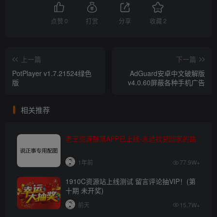
点赞
0
打赏
分享
收藏
2
上一篇
下一篇
PotPlayer v1.7.21524绿色
AdGuard安卓中文破解版
版
v4.0.60屏蔽各种手机广告
相关推荐
老王资源部落APP已上线-永远找到回家的路
1年前
77.9W+
1910C资源站上线测试 留言评论抽VIP！(第
十期 未开奖)
前天
15.7W+