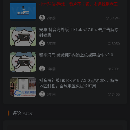
小地球仪-游戏、看片不卡顿，永远找到老王
2年前
6.4W+
安卓 抖音海外版 TikTok v27.5.4 去广告解除
封锁版
3年前
8050
和平海岛·薇薇纯C内透上色裸奔插件 v2.0
3年前
7991
抖音海外版TikTok v18.7.3.0无视锁区，解除
地区封锁，全球地区免拔卡可用
5年前
7405
评论
抢沙发