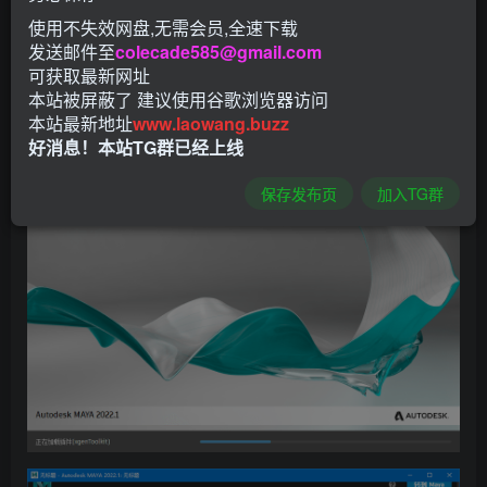
使用不失效网盘,无需会员,全速下载
模、仿真和渲染软件，三维建模渲染和制作软件。在广告传
发送邮件至
colecade585@gmail.com
媒、影视行业、工业设计、建筑设计、三维动画、多媒体制
可获取最新网址
作、游戏开发、辅助教学以及工程可视化等领域广泛应用。
本站被屏蔽了 建议使用谷歌浏览器访问
本站最新地址
www.laowang.buzz
软件截图
好消息！本站TG群已经上线
保存发布页
加入TG群