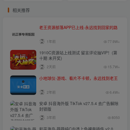
相关推荐
老王资源部落APP已上线-永远找到回家的路
1年前
77.9W+
1910C资源站上线测试 留言评论抽VIP！(第
十期 未开奖)
2天前
15.7W+
小地球仪-游戏、看片不卡顿，永远找到老王
2年前
6.4W+
安卓 抖音海外版 TikTok v27.5.4 去广告解除
封锁版
3年前
8050
和平海岛·薇薇纯C内透上色裸奔插件 v2.0