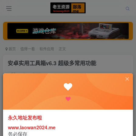
首页
值得一看
软件应用
正文
安卓实用工具箱v6.3 超级多常用功能
老王
关注
打赏
5年前更新
0
900
0
永久地址发布啦
www.laowan2024.me
务必保存