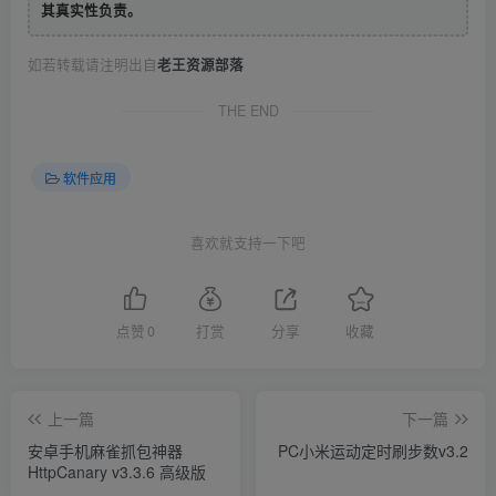
其真实性负责。
如若转载请注明出自
老王资源部落
THE END
软件应用
喜欢就支持一下吧
点赞
0
打赏
分享
收藏
上一篇
下一篇
安卓手机麻雀抓包神器
PC小米运动定时刷步数v3.2
HttpCanary v3.3.6 高级版