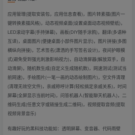
应用管理(提取安装包，应用信息查看)，图片转素描(图片一
键转换素描风格)，动态视频桌面(设置桌面动态视频壁纸)，
LED滚动字幕(手持弹幕)，画板(DIY随手涂鸦)，翻译(多语种
互译)，桌面图片(便捷桌面小部件图片显示)，图片拼接(多图
横纵向拼接)，艺术签名(潇洒的手写签名设计)，夜间护眼模
式(避免受到强光刺激影响视力)，自动滑屏器(解放双手，自
动滑屏)，随机数生成(自定义生成随机数)，网速测试(测试当
前网速)，手绘图片(一笔一画的动态绘制图片)，空文件清理
(清理无效空文件)，亲戚称呼计算(轻松搞定亲戚关系)，时间
屏幕(全屏显示当前时间)，问答机器人(智能聊天机器人)，二
维码生成(任意文字或链接生成二维码)，视频提取音频(提取
视频背景音乐)
有趣好玩的黑科技功能如：透明屏幕、变音器、代码雨壁