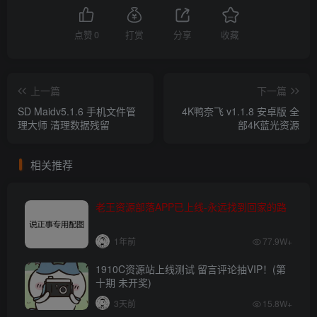
点赞
0
打赏
分享
收藏
上一篇
下一篇
SD Maidv5.1.6 手机文件管
4K鸭奈飞 v1.1.8 安卓版 全
理大师 清理数据残留
部4K蓝光资源
相关推荐
老王资源部落APP已上线-永远找到回家的路
1年前
77.9W+
1910C资源站上线测试 留言评论抽VIP！(第
十期 未开奖)
3天前
15.8W+