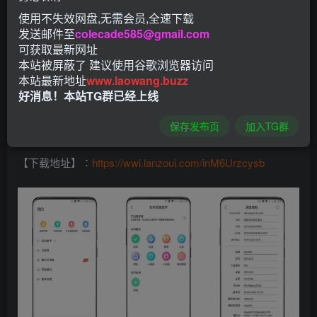
使用不失效网盘,无需会员,全速下载
发送邮件至
colecade585@gmail.com
【应用大小】：26.08MB
可获取最新网址
本站被屏蔽了 建议使用谷歌浏览器访问
【软件介绍】：一款可以应用双开的软件，它可以让你“一心
本站最新地址
www.laowang.buzz
好消息！本站TG群已经上线
二用”，一部手机同时处理多项事宜，提高生活或工作效率，
支持虚拟定位、机型伪装、等功能，手机号登录解锁会员
保存发布页
加入TG群
【下载地址】∶
https://wwi.lanzoui.com/inM6Urzcysb