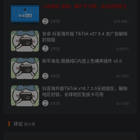
小地球仪-游戏、看片不卡顿，永远找到老王
2年前
6.4W+
安卓 抖音海外版 TikTok v27.5.4 去广告解除
封锁版
3年前
8051
和平海岛·薇薇纯C内透上色裸奔插件 v2.0
3年前
7997
抖音海外版TikTok v18.7.3.0无视锁区，解除
地区封锁，全球地区免拔卡可用
5年前
7405
评论
抢沙发