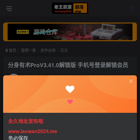
首页
值得一看
软件应用
正文
分身有术ProV3.41.0解锁版 手机号登录解锁会员
老王
关注
打赏
5年前更新
0
499
0
【应用名称】：分身有术Pro解锁版
永久地址发布啦
www.laowan2024.me
【应用版本】：3.41.0
务必保存