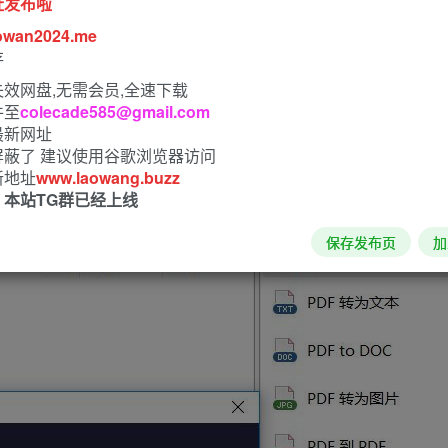
址发布啦
owan2024.me
存
效网盘,无需会员,全速下载
件至
colecade585@gmail.com
最新网址
屏蔽了 建议使用谷歌浏览器访问
新地址
www.laowang.buzz
！本站TG群已经上线
保存发布页
加