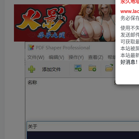
永久地
www.la
务必保
使用不失
发送邮
可获取
本站被
本站最
好消息