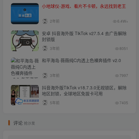
小地球仪-游戏、看片不卡顿，永远找到老王
2年前
6.4W+
安卓 抖音海外版 TikTok v27.5.4 去广告解除
封锁版
3年前
8051
和平海岛·薇薇纯C内透上色裸奔插件 v2.0
3年前
7997
抖音海外版TikTok v18.7.3.0无视锁区，解除
地区封锁，全球地区免拔卡可用
5年前
7405
评论
抢沙发