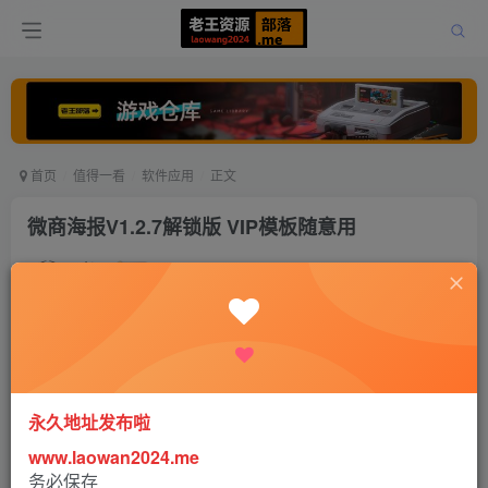
首页
值得一看
软件应用
正文
微商海报V1.2.7解锁版 VIP模板随意用
老王
关注
打赏
5年前更新
0
375
1
【应用名称】：微商海报解锁版
永久地址发布啦
www.laowan2024.me
【应用版本】：1.2.7
务必保存