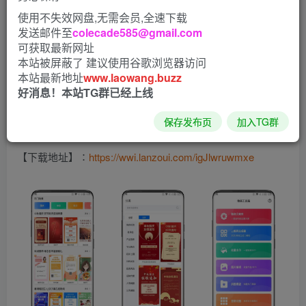
使用不失效网盘,无需会员,全速下载
发送邮件至
colecade585@gmail.com
【应用大小】：30.82MB
可获取最新网址
本站被屏蔽了 建议使用谷歌浏览器访问
【软件介绍】：涵盖各行各业精美海报模板，根据您的需要
本站最新地址
www.laowang.buzz
好消息！本站TG群已经上线
可以选择手机营销海报或门店印刷海报。替换文字就能生成
设计，设计海报就是如此简单。VIP模板随便使用
保存发布页
加入TG群
【下载地址】∶
https://wwi.lanzoui.com/igJlwruwmxe