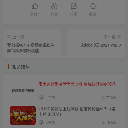
点赞
1
打赏
分享
收藏
上一篇
下一篇
爱剪辑v64.4 视频编辑软件
Adobe XD 2021 v42.0
解锁超多模板功能
相关推荐
老王资源部落APP已上线-永远找到回家的路
1年前
77.9W+
1910C资源站上线测试 留言评论抽VIP！(第
十期 未开奖)
4天前
15.8W+