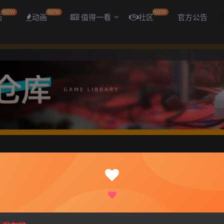
NEW
NEW
NEW
画
动画
值得一看
社区
官方公告
Ver0.70 [500M][百度]