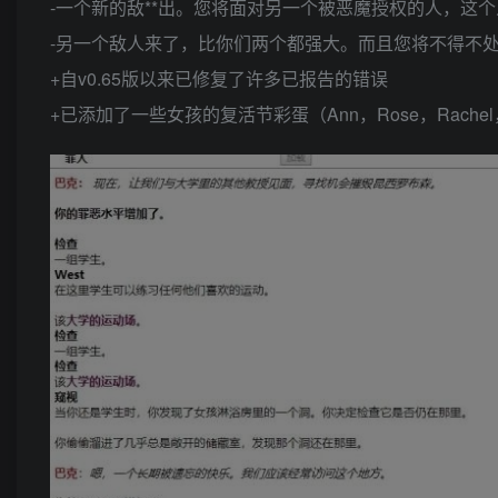
-一个新的敌**出。您将面对另一个被恶魔授权的人，这
-另一个敌人来了，比你们两个都强大。而且您将不得不
+自v0.65版以来已修复了许多已报告的错误
+已添加了一些女孩的复活节彩蛋（Ann，Rose，Rachel，Sca