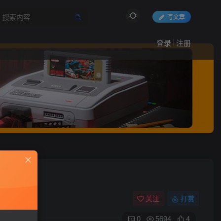
写文章
登录
注册
关注
打赏
0
5694
4