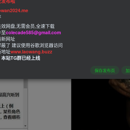
址发布啦
owan2024.me
存
效网盘,无需会员,全速下载
件至
colecade585@gmail.com
最新网址
屏蔽了 建议使用谷歌浏览器访问
新地址
www.laowang.buzz
！本站TG群已经上线
保存发布页
加