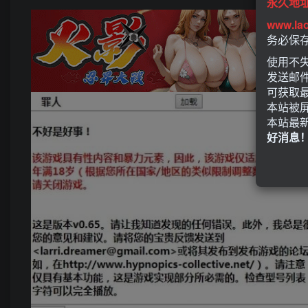
永久地
www.la
务必保
使用不失
发送邮
可获取
本站被
本站最
好消息