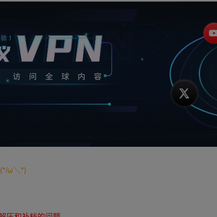
/ω＼*)
解压和补档的问题