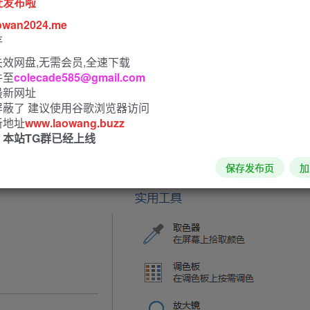
址发布啦
owan2024.me
存
效网盘,无需会员,全速下载
件至
colecade585@gmail.com
最新网址
屏蔽了 建议使用谷歌浏览器访问
新地址
www.laowang.buzz
！本站TG群已经上线
保存发布页
加