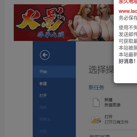
永久地
www.la
务必保
使用不失
发送邮
可获取
本站被
本站最
好消息