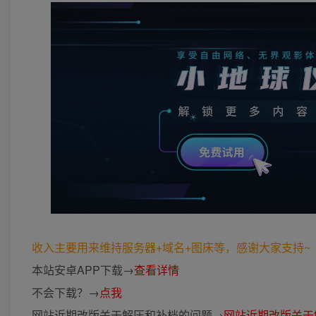
收入主要用来维持服务器+域名+图床等，感谢大家支持~ (*
本站安卓APP下载→
查看详情
不会下载？→
点我
网站近期改版关于解压和补档的问题→
网站近期改版关于