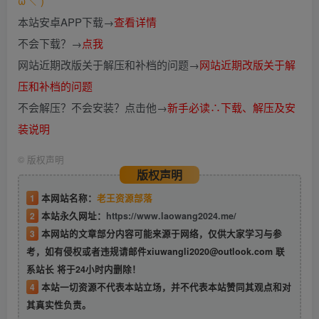
ω＼*)
本站安卓APP下载→
查看详情
不会下载？→
点我
网站近期改版关于解压和补档的问题→
网站近期改版关于解
压和补档的问题
不会解压？不会安装？点击他→
新手必读∴下载、解压及安
装说明
©
版权声明
版权声明
1
本网站名称：
老王资源部落
2
本站永久网址：
https://www.laowang2024.me/
3
本网站的文章部分内容可能来源于网络，仅供大家学习与参
考，如有侵权或者违规请邮件xiuwangli2020@outlook.com 联
系站长 将于24小时内删除！
4
本站一切资源不代表本站立场，并不代表本站赞同其观点和对
其真实性负责。