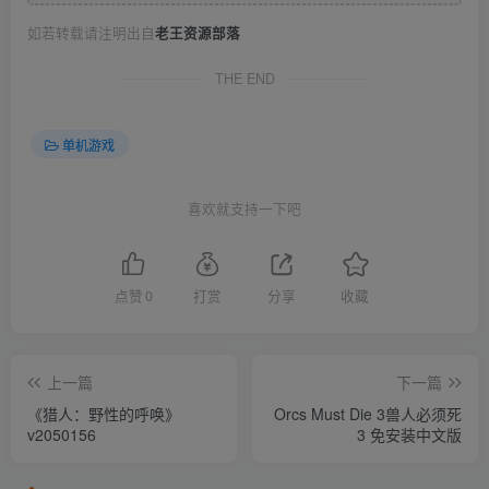
如若转载请注明出自
老王资源部落
THE END
单机游戏
喜欢就支持一下吧
点赞
0
打赏
分享
收藏
上一篇
下一篇
《猎人：野性的呼唤》
Orcs Must Die 3兽人必须死
v2050156
3 免安装中文版