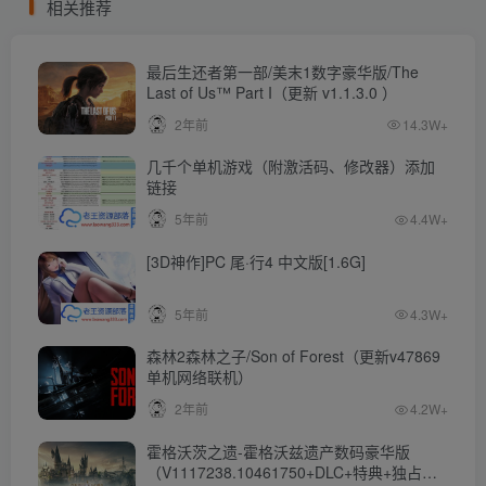
相关推荐
最后生还者第一部/美末1数字豪华版/The
Last of Us™ Part I（更新 v1.1.3.0 ）
2年前
14.3W+
几千个单机游戏（附激活码、修改器）添加
链接
5年前
4.4W+
[3D神作]PC 尾·行4 中文版[1.6G]
5年前
4.3W+
森林2森林之子/Son of Forest（更新v47869
单机网络联机）
2年前
4.2W+
霍格沃茨之遗-霍格沃兹遗产数码豪华版
（V1117238.10461750+DLC+特典+独占内