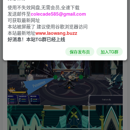
使用不失效网盘,无需会员,全速下载
发送邮件至
colecade585@gmail.com
可获取最新网址
本站被屏蔽了 建议使用谷歌浏览器访问
本站最新地址
www.laowang.buzz
好消息！本站TG群已经上线
保存发布页
加入TG群