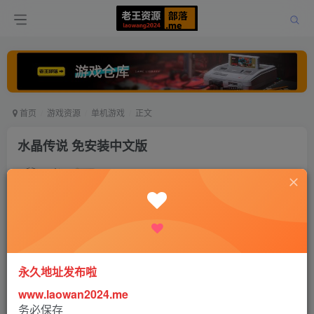
首页
游戏资源
单机游戏
正文
水晶传说 免安装中文版
老王
关注
打赏
5年前更新
0
658
0
永久地址发布啦
www.laowan2024.me
务必保存