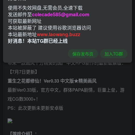
使用不失效网盘,无需会员,全速下载
发送邮件至
colecade585@gmail.com
可获取最新网址
本站被屏蔽了 建议使用谷歌浏览器访问
本站最新地址
www.laowang.buzz
好消息！本站TG群已经上线
保存发布页
加入TG群
带来一款画风十分精美的国产中文RPG新作的最新破解版：
【7月7日更新】
重生之花都修仙！Ver0.33 中文版★精美画风
最新Ver0.33版，官方中文，群体PAPA剧情，巨量上垒，游
戏CG数3000+！
PS：此次更新未更新安卓版
【游戏介绍】：