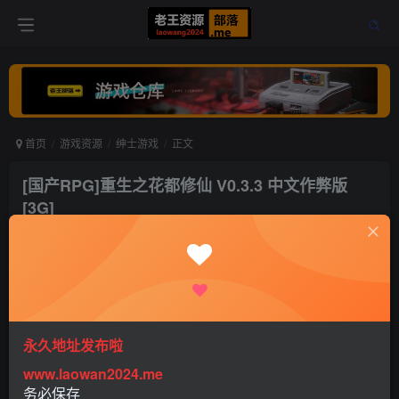
首页
游戏资源
绅士游戏
正文
[国产RPG]重生之花都修仙 V0.3.3 中文作弊版
[3G]
老王
关注
打赏
4年前更新
0
1.6W+
14
永久地址发布啦
www.laowan2024.me
务必保存