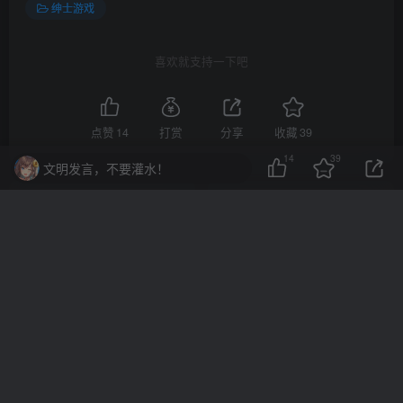
绅士游戏
喜欢就支持一下吧
点赞
14
打赏
分享
收藏
39
14
39
文明发言，不要灌水！
上一篇
下一篇
[黑暗ADV/中文]莎尔蒂：绝
[大型ACT/3D]生化竞技场
望与崩溃的鬼畜无尽轮回！
V3.19正式版★真H版生化危
官方中文版[4G]
机[10G]
相关推荐
老王资源部落APP已上线-永远找到回家的路
1年前
77.9W+