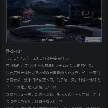
游戏内容：
真元灵年480年，Z国灵界剑宗宗主叶浩轩
在渡劫期经过100年漫长的洗礼终于感受到天劫的召唤。
只要度过天劫便可踏入修真界巅峰的大乘境界，如此一来剑
宗便会从一流宗门转身迈入顶。为了这一天，剑尊叶浩轩找
了一个隐秘之地来迎接天劫淬体。
本以为万无一失，却遭人暗算。步入大乘仅一步之遥，为何
会引来金色雷劫，难道是有人阴我？