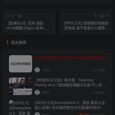
上一篇
下一篇
【欧美SLG】后妈-道路
[RPG/汉化] 爱丽娜的借款偿
v3.3a精翻汉化pc+安卓+动
还物语-我不管是什么都愿意
画【度盘/6G】
做 ver1.1 PC+安卓中文版
[500M][百度]
相关推荐
老王资源部落APP已上线-永远找到回家的路
1年前
77.9W+
【养成SLG/汉化】希尔薇：Teaching
Feeling V6.6.7超级魔改精翻汉化版 PC+安卓
【4.3G】
4年前
22.6W+
[3D/I社/汉化]HoneySelect 2：原欲 璇玑公主/
甜心选择2 弃坑最终整合中文版[最终版/87G/
秒传]
19.2W+
4年前
200