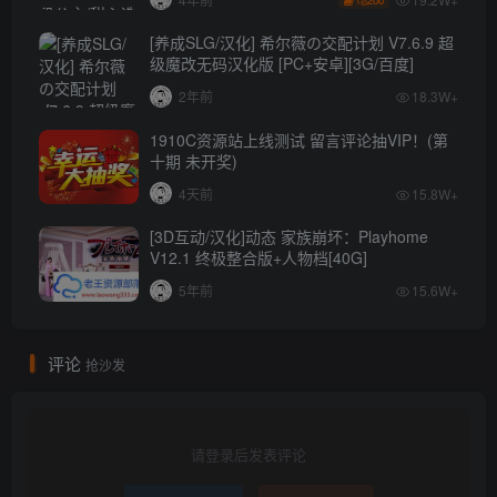
[养成SLG/汉化] 希尔薇の交配计划 V7.6.9 超
级魔改无码汉化版 [PC+安卓][3G/百度]
2年前
18.3W+
1910C资源站上线测试 留言评论抽VIP！(第
十期 未开奖)
4天前
15.8W+
[3D互动/汉化]动态 家族崩坏：Playhome
V12.1 终极整合版+人物档[40G]
5年前
15.6W+
评论
抢沙发
请登录后发表评论