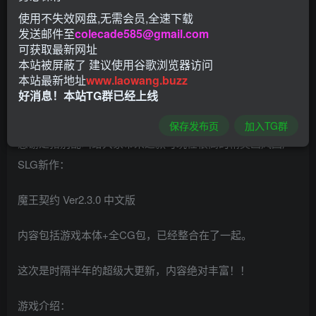
使用不失效网盘,无需会员,全速下载
发送邮件至
colecade585@gmail.com
可获取最新网址
本站被屏蔽了 建议使用谷歌浏览器访问
本站最新地址
www.laowang.buzz
好消息！本站TG群已经上线
保存发布页
加入TG群
感谢是猪别乱叫给大家带来这款可玩性很高的精美画风国产
SLG新作：
魔王契约 Ver2.3.0 中文版
内容包括游戏本体+全CG包，已经整合在了一起。
这次是时隔半年的超级大更新，内容绝对丰富！！
游戏介绍：