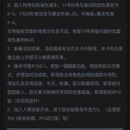
2：敌人的增伤和减伤减半。11号的再生被动附加伤害变为
2~3。7号20阶被动变为暴击伤害+20，并每级+暴击伤害
3~4。
召唤抽奖页面新增提示信息可选。修复10号英雄闪避附加雷
攻伤害的BUG
3：新春活动结束，活动道具无法在关卡内获得。关卡内点英
雄立绘上半部可以换更换形象。
4：版本号提升为2.1。增加一键翻盘功能。增加地狱无尽模
式，并增加对应成就，新增新合体角色在地狱成就中领取。
增加礼包灵魂连接，冬月，新春。部分数据修改。新增部分
瑟图敌人。敌方寒冷麻痹所受到的伤害提高。新增新的SP火
焰（可无限提升）
5：加入人物语音开关，进下层杀敌数条件改为3。（此更新
为2.1版本前缀，PC试行版）啦！