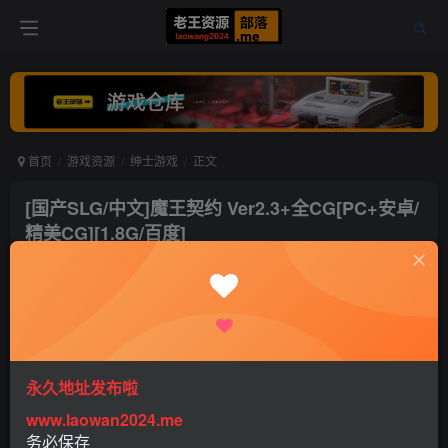
首页
游戏资源
绅士游戏
正文
[国产SLG/中文]魔王契约 Ver2.3+全CG[PC+安卓/
精美CG][1.8G/百度]
老王
关注
打赏
5年前更新
0
9075
12
永久地址发布啦
www.laowan2024.me
务必保存