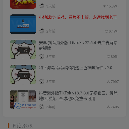
3天前
15.8W+
小地球仪-游戏、看片不卡顿，永远找到老王
2年前
6.4W+
安卓 抖音海外版 TikTok v27.5.4 去广告解除
封锁版
3年前
8051
和平海岛·薇薇纯C内透上色裸奔插件 v2.0
3年前
7997
抖音海外版TikTok v18.7.3.0无视锁区，解除
地区封锁，全球地区免拔卡可用
5年前
7405
评论
抢沙发