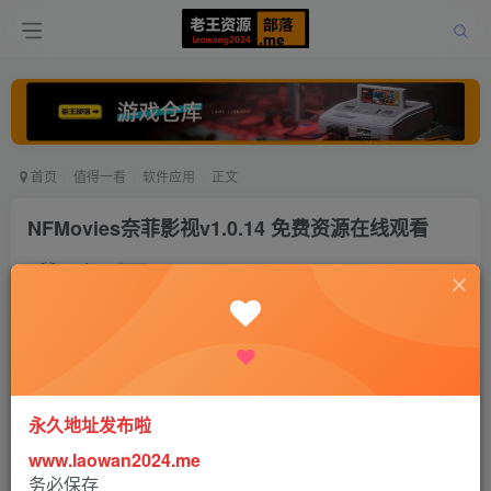
首页
值得一看
软件应用
正文
NFMovies奈菲影视v1.0.14 免费资源在线观看
老王
关注
打赏
5年前更新
0
1137
0
永久地址发布啦
www.laowan2024.me
务必保存