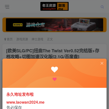
首页
游戏资源
绅士游戏
正文
[欧美SLG/PC]扭曲The Twist Ver0.52完结版+存
档攻略+切图加速汉化版[2.1G/百度盘]
老王
关注
打赏
1年前更新
0
9248
3
永久地址发布啦
www.laowan2024.me
务必保存
扭曲The Twist Ver0.52完结版+存档攻略+切图加速汉化版