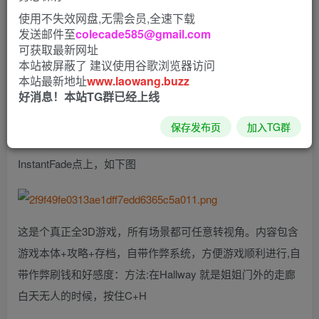
使用不失效网盘,无需会员,全速下载
发送邮件至
colecade585@gmail.com
这个游戏建模一般，但是胜在可玩性高，剧情很顶，量大管
可获取最新网址
饱，而且又是大伙喜闻乐见的沙盒加全家桶，总之也是大名
本站被屏蔽了 建议使用谷歌浏览器访问
鼎鼎了，不用我多介绍
本站最新地址
www.laowang.buzz
好消息！本站TG群已经上线
比建模更让人诟病的是切地图的时候比较慢，好在f95上有大
佬做的切图加速补丁，我已经替大伙打好了
保存发布页
加入TG群
具体使用方法就是进游戏按F9，点命令，把InstantWait和
InstantFade点上，如下图
这是个真正全3D游戏，所有场景都可任意转视角。内容包含
游戏本体+攻略+存档，自带作弊系统，方便游戏顺利进行,自
带作弊刷钱和好感度：方法:在Hallway 就是姐姐门外的走廊
白天无人的时候，按住C+H