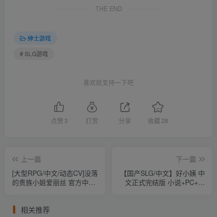
THE END
绅士游戏
# SLG游戏
喜欢就支持一下吧
点赞
3
打赏
分享
收藏
28
上一篇
下一篇
[大型RPG/中文/动态CV]没落
【国产SLG/中文】好小姨 中
的贵族小姐爱丽丝 官方中文
文正式完结版 小说+PC+安
去圣光版+存档[4.5G/百度]
卓【12G】
相关推荐