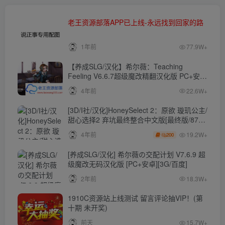
老王资源部落APP已上线-永远找到回家的路
1年前
77.9W+
【养成SLG/汉化】希尔薇：Teaching
Feeling V6.6.7超级魔改精翻汉化版 PC+安卓
【4.3G】
4年前
22.6W+
[3D/I社/汉化]HoneySelect 2：原欲 璇玑公主/
甜心选择2 弃坑最终整合中文版[最终版/87G/
秒传]
19.2W+
4年前
200
[养成SLG/汉化] 希尔薇の交配计划 V7.6.9 超
级魔改无码汉化版 [PC+安卓][3G/百度]
2年前
18.3W+
1910C资源站上线测试 留言评论抽VIP！(第
十期 未开奖)
前天
15.7W+