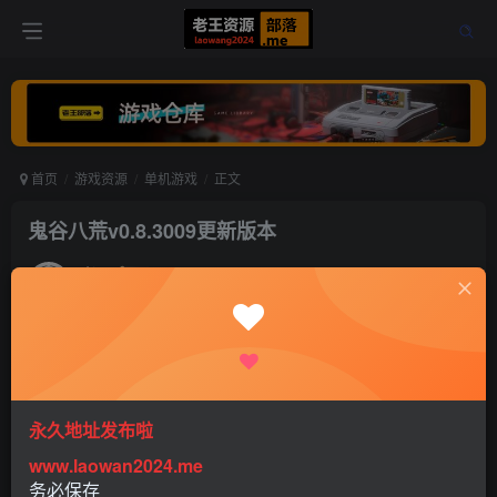
首页
游戏资源
单机游戏
正文
鬼谷八荒v0.8.3009更新版本
老王
关注
打赏
5年前更新
0
1270
0
永久地址发布啦
www.laowan2024.me
务必保存