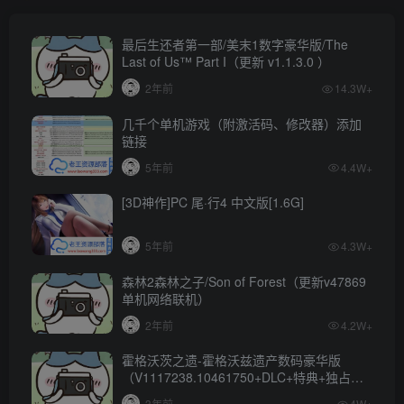
最后生还者第一部/美末1数字豪华版/The
Last of Us™ Part I（更新 v1.1.3.0 ）
2年前
14.3W+
几千个单机游戏（附激活码、修改器）添加
链接
5年前
4.4W+
[3D神作]PC 尾·行4 中文版[1.6G]
5年前
4.3W+
森林2森林之子/Son of Forest（更新v47869
单机网络联机）
2年前
4.2W+
霍格沃茨之遗-霍格沃兹遗产数码豪华版
（V1117238.10461750+DLC+特典+独占内
容）
3年前
4W+