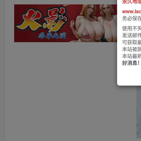
永久地
www.la
务必保
使用不失
发送邮
可获取
本站被
本站最
好消息