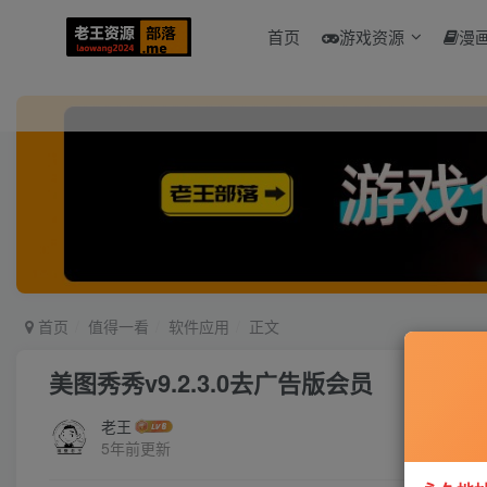
首页
游戏资源
漫
首页
值得一看
软件应用
正文
美图秀秀v9.2.3.0去广告版会员
老王
5年前更新