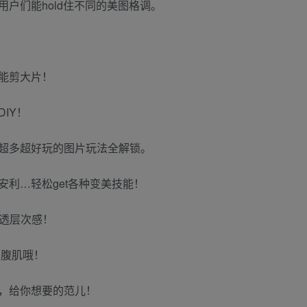
户们能hold住不同的美图格调。
能剪大片！
IY！
超多超好玩的图片玩法全解锁。
利…轻松get各种变美技能！
清透层次感！
P腹肌哦！
，给你想要的范儿！