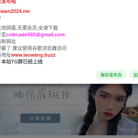
址发布啦
owan2024.me
存
效网盘,无需会员,全速下载
件至
colecade585@gmail.com
最新网址
屏蔽了 建议使用谷歌浏览器访问
新地址
www.laowang.buzz
！本站TG群已经上线
保存发布页
加