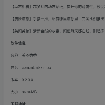
【动态相机】超梦幻的动态贴纸，提升你的萌属性，秒变
【瘦脸瘦身】手指一推，想瘦哪里瘦哪里！完美比例推出
【美颜美妆】清新自然的妆容，颜值每天都在线，刚起床
软件信息
名称：美图秀秀
包名：com.mt.mtxx.mtxx
版本：9.2.3.0
大小：86.96MB
下载地址