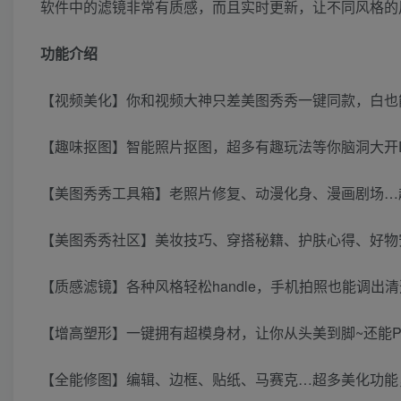
软件中的滤镜非常有质感，而且实时更新，让不同风格的用
功能介绍
【视频美化】你和视频大神只差美图秀秀一键同款，白也
【趣味抠图】智能照片抠图，超多有趣玩法等你脑洞大开D
【美图秀秀工具箱】老照片修复、动漫化身、漫画剧场…
【美图秀秀社区】美妆技巧、穿搭秘籍、护肤心得、好物安
【质感滤镜】各种风格轻松handle，手机拍照也能调出
【增高塑形】一键拥有超模身材，让你从头美到脚~还能
【全能修图】编辑、边框、贴纸、马赛克…超多美化功能