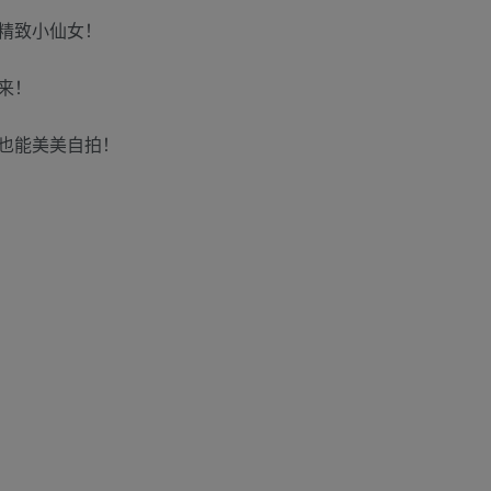
精致小仙女！
来！
也能美美自拍！