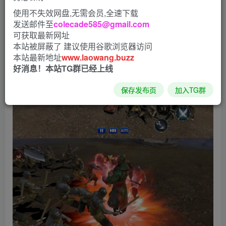
使用不失效网盘,无需会员,全速下载
发送邮件至
colecade585@gmail.com
可获取最新网址
本站被屏蔽了 建议使用谷歌浏览器访问
本站最新地址
www.laowang.buzz
好消息！本站TG群已经上线
保存发布页
加入TG群