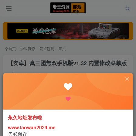
首页
游戏资源
安卓游戏
正文
【安卓】真三國無双手机版v1.32 内置修改菜单版
老王
关注
打赏
5年前更新
0
2717
1
永久地址发布啦
www.laowan2024.me
务必保存