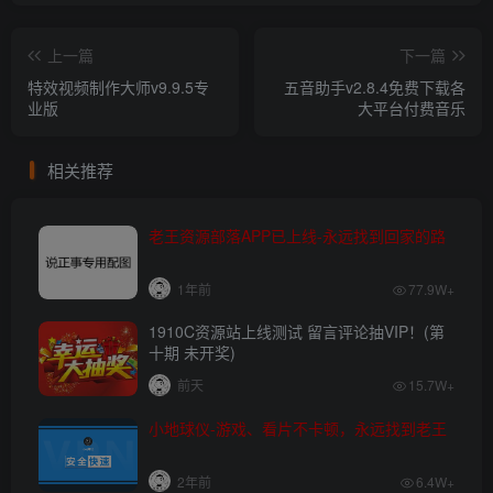
上一篇
下一篇
特效视频制作大师v9.9.5专
五音助手v2.8.4免费下载各
业版
大平台付费音乐
相关推荐
老王资源部落APP已上线-永远找到回家的路
1年前
77.9W+
1910C资源站上线测试 留言评论抽VIP！(第
十期 未开奖)
前天
15.7W+
小地球仪-游戏、看片不卡顿，永远找到老王
2年前
6.4W+