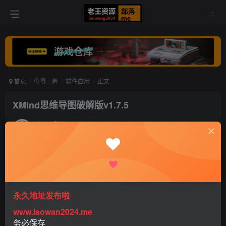
首页
值得一看
软件应用
正文
XMind思维导图破解版v1.7.5
老王
关注
打赏
5年前更新
0
456
0
永久地址发布啦
www.laowan2024.me
务必保存