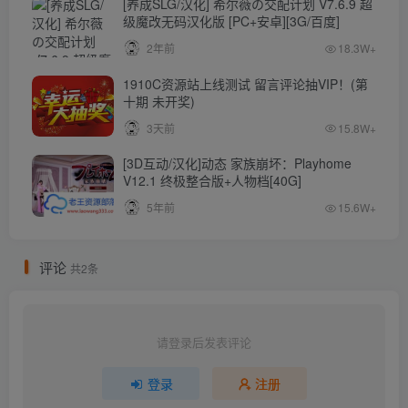
[养成SLG/汉化] 希尔薇の交配计划 V7.6.9 超
级魔改无码汉化版 [PC+安卓][3G/百度]
2年前
18.3W+
1910C资源站上线测试 留言评论抽VIP！(第
十期 未开奖)
3天前
15.8W+
[3D互动/汉化]动态 家族崩坏：Playhome
V12.1 终极整合版+人物档[40G]
5年前
15.6W+
评论
共2条
请登录后发表评论
登录
注册