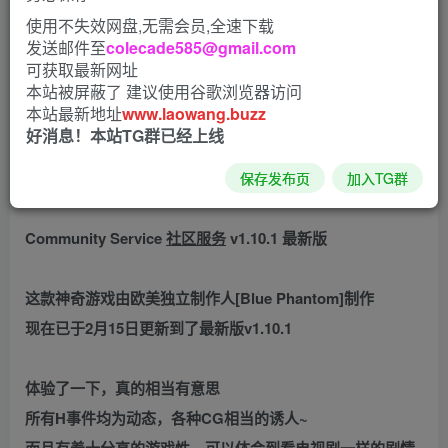
使用不失效网盘,无需会员,全速下载
发送邮件至
colecade585@gmail.com
可获取最新网址
本站被屏蔽了 建议使用谷歌浏览器访问
本站最新地址
www.laowang.buzz
好消息！本站TG群已经上线
咳咳，。给各位带来一款相当有意思的欧美HTML游戏！
保存发布页
加入TG群
Community Service
社区服务
v1.10.1 最新版
这款神奇游戏由欧美独立制作人[Blue Phantom]制作
现在已于2月15日更新到了最新版v1.10.1
体验了一下，真的相当有意思
所有H事件均为动态，各种CG相当的诱人~
而且有着十分高的游戏性，可以体会到看电视剧一样的剧情