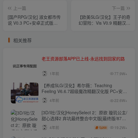
上一篇
下一篇
[国产RPG/汉化] 淑女都市传
【欧美SLG/汉化】王子的奇
说 V0.3 PC+安卓正式版
幻冒险：Vis V0.9 精翻汉化
[4.54G][百度]
版 PC+安卓【3.6G】
相关推荐
老王资源部落APP已上线-永远找到回家的路
1年前
77.9W+
【养成SLG/汉化】希尔薇：Teaching
Feeling V6.6.7超级魔改精翻汉化版 PC+安卓
【4.3G】
4年前
22.6W+
[3D/I社/汉化]HoneySelect 2：原欲 璇玑公主/
甜心选择2 弃坑最终整合中文版[最终版/87G/
秒传]
19.2W+
4年前
200