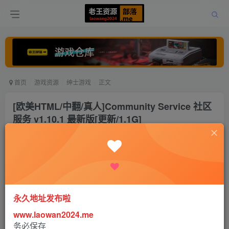
首页
游戏资源
绅士游戏
正文
[欧美HTML/中翻/真人]Community Service 社区
服务 v1.10.1 最新版[更新/1.1G]
老王
关注
打赏
5年前更新
2
5438
3
永久地址发布啦
www.laowan2024.me
务必保存