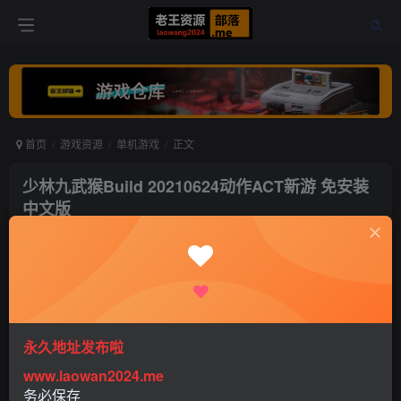
首页
游戏资源
单机游戏
正文
少林九武猴Build 20210624动作ACT新游 免安装
中文版
老王
关注
打赏
5年前更新
0
799
0
永久地址发布啦
www.laowan2024.me
务必保存