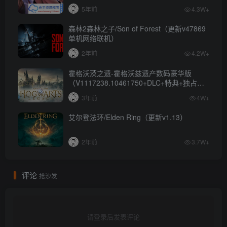
5年前
4.3W+
森林2森林之子/Son of Forest（更新v47869
单机网络联机）
2年前
4.2W+
霍格沃茨之遗-霍格沃兹遗产数码豪华版
（V1117238.10461750+DLC+特典+独占内
容）
3年前
4W+
艾尔登法环/Elden Ring（更新v1.13）
2年前
3.7W+
评论
抢沙发
请登录后发表评论