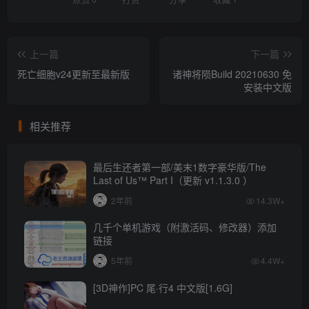
上一篇
下一篇
死亡细胞v24更新至最新版
诸神将陨Build 20210630 免
安装中文版
相关推荐
最后生还者第一部/美末1数字豪华版/The
Last of Us™ Part I（更新 v1.1.3.0 ）
2年前
14.3W+
几千个单机游戏（附激活码、修改器）添加
链接
5年前
4.4W+
[3D神作]PC 尾·行4 中文版[1.6G]