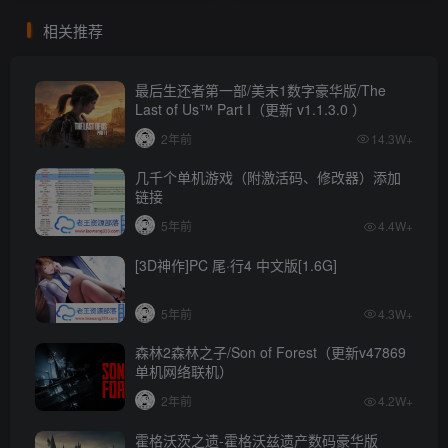
相关推荐
最后生还者第一部/美末1数字豪华版/The
Last of Us™ Part I（更新 v1.1.3.0 ）
2年前
14.3W+
几千个单机游戏（附激活码、修改器）添加
链接
5年前
4.4W+
[3D神作]PC 尾·行4 中文版[1.6G]
5年前
4.3W+
森林2森林之子/Son of Forest（更新v47869
单机网络联机）
2年前
4.2W+
霍格沃茨之遗-霍格沃兹遗产数码豪华版