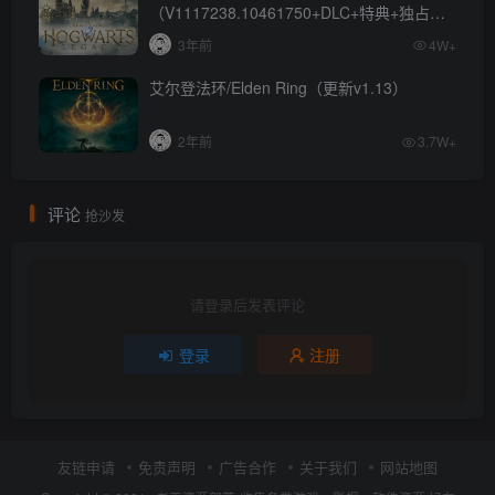
（V1117238.10461750+DLC+特典+独占内
容）
3年前
4W+
艾尔登法环/Elden Ring（更新v1.13）
2年前
3.7W+
评论
抢沙发
请登录后发表评论
登录
注册
友链申请
免责声明
广告合作
关于我们
网站地图