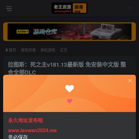
首页
游戏资源
单机游戏
正文
拉图斯：死之主v181.13最新版 免安装中文版 整
合全部DLC
老王
关注
打赏
5年前更新
0
785
1
永久地址发布啦
www.laowan2024.me
务必保存