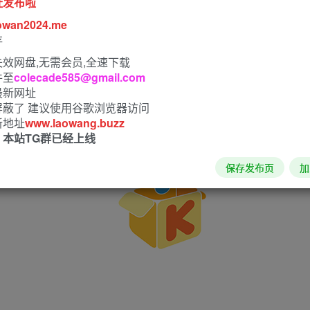
址发布啦
owan2024.me
存
效网盘,无需会员,全速下载
件至
colecade585@gmail.com
最新网址
屏蔽了 建议使用谷歌浏览器访问
新地址
www.laowang.buzz
！本站TG群已经上线
保存发布页
加