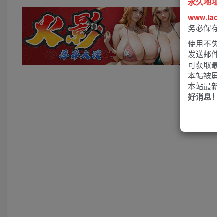
永久地
www.la
务必保
使用不失
发送邮
可获取
本站被
本站最
好消息