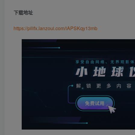
下载地址
https://pilifx.lanzoui.com/iAPSKqy13mb