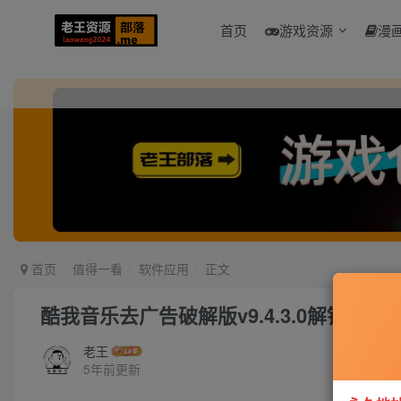
首页
游戏资源
漫
首页
值得一看
软件应用
正文
酷我音乐去广告破解版v9.4.3.0解锁SVI
老王
5年前更新