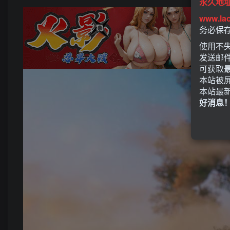
永久地
www.la
务必保
使用不失
发送邮
可获取
本站被
本站最
好消息