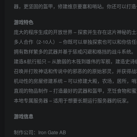
器，更坚固的盔甲，修建维京要塞和哨站。你还可以打造
游戏特色
庞大的程序生成的开放世界 – 探索并生存在这片神秘
多人合作（2-10人） – 你既可以单独探索也可以和你
拥有数样繁多的武器并基于惩戒闪避和格挡的战斗系统。
建造&航行船只 – 从脆弱的木筏到雄伟的军舰，建造史
召唤并打败神话和传说中的邪恶的的原始邪灵，并获得战
机动性的房屋修建系统 – 可以修建大殿，农场，居所，
直观的物品制作 – 打造最好的武器和盔甲，烹饪食物和
本地专属服务器 – 适用于想要长期运行服务器的玩家。
游戏信息
制作公司：Iron Gate AB