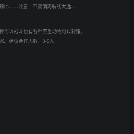
领地……注意：不要偏离航线太远…
物种可以战斗也有各种野生动物可以狩猎。
器。建议合作人数：3-5人