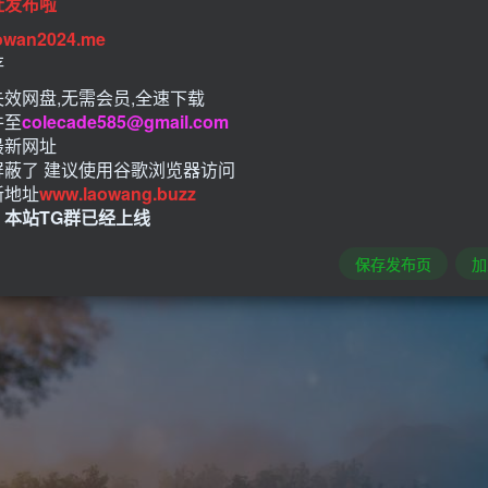
址发布啦
owan2024.me
存
效网盘,无需会员,全速下载
件至
colecade585@gmail.com
最新网址
屏蔽了 建议使用谷歌浏览器访问
新地址
www.laowang.buzz
！本站TG群已经上线
保存发布页
加