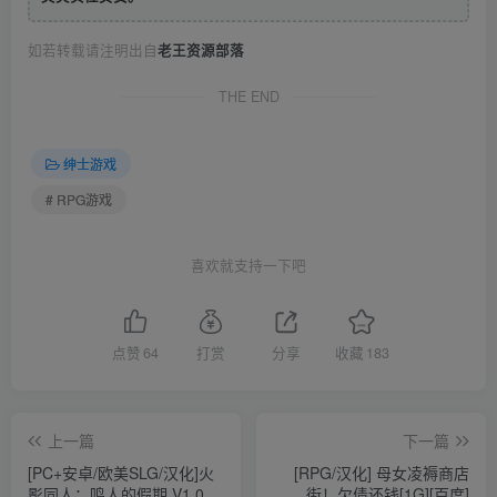
如若转载请注明出自
老王资源部落
THE END
绅士游戏
# RPG游戏
喜欢就支持一下吧
点赞
64
打赏
分享
收藏
183
上一篇
下一篇
[PC+安卓/欧美SLG/汉化]火
[RPG/汉化] 母女凌褥商店
影同人：鸣人的假期 V1.0 P
街！欠债还钱[1G][百度]