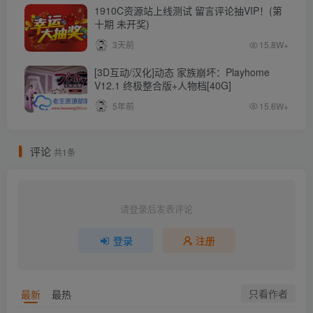
1910C资源站上线测试 留言评论抽VIP！(第
十期 未开奖)
3天前
15.8W+
[3D互动/汉化]动态 家族崩坏：Playhome
V12.1 终极整合版+人物档[40G]
5年前
15.6W+
评论
共1条
请登录后发表评论
登录
注册
只看作者
最新
最热