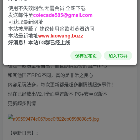
使用不失效网盘,无需会员,全速下载
置
发送邮件至
colecade585@gmail.com
逆命?V2.1 空白重置修复版【增加CV/剧情大改】
可获取最新网址
（REVERSE FATE）
本站被屏蔽了 建议使用谷歌浏览器访问
本站最新地址
www.laowang.buzz
之前发布了2.1版本，但原作者的群貌似已经找不到了，现由
好消息！本站TG群已经上线
空白大佬制作了新的重置版！
保存发布页
加入TG群
这是一款由[龙葵]大佬制作的国人自制RPG游戏
也是一款质量相当高，而且剧情超赞的国产RPG
和其他国产RPG不同，真的是非常之良心
内容足玩法多，每次更新都是超多剧情线超多事件！
现在已经放出V2.1全面重置版本 PC+安卓双版本
更新超多剧情
【更新日志】：