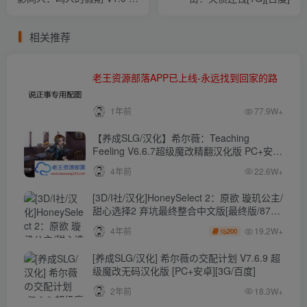
站付费完整版[600M]
相关推荐
老王资源部落APP已上线-永远找到回家的路
1年前
77.9W+
【养成SLG/汉化】希尔薇：Teaching
Feeling V6.6.7超级魔改精翻汉化版 PC+安卓
【4.3G】
4年前
22.6W+
[3D/I社/汉化]HoneySelect 2：原欲 璇玑公主/
甜心选择2 弃坑最终整合中文版[最终版/87G/
秒传]
19.2W+
4年前
200
[养成SLG/汉化] 希尔薇の交配计划 V7.6.9 超
级魔改无码汉化版 [PC+安卓][3G/百度]
2年前
18.3W+