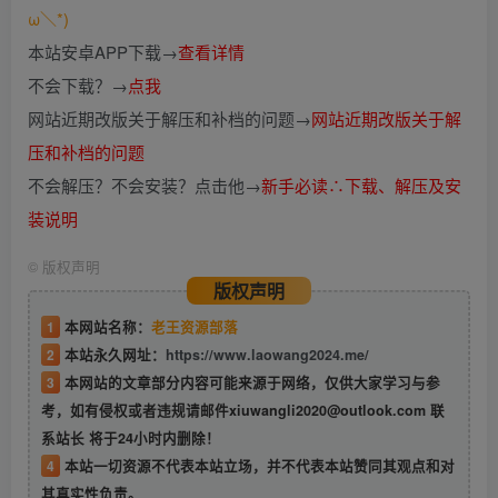
ω＼*)
本站安卓APP下载→
查看详情
不会下载？→
点我
网站近期改版关于解压和补档的问题→
网站近期改版关于解
压和补档的问题
不会解压？不会安装？点击他→
新手必读∴下载、解压及安
装说明
©
版权声明
版权声明
1
本网站名称：
老王资源部落
2
本站永久网址：
https://www.laowang2024.me/
3
本网站的文章部分内容可能来源于网络，仅供大家学习与参
考，如有侵权或者违规请邮件xiuwangli2020@outlook.com 联
系站长 将于24小时内删除！
4
本站一切资源不代表本站立场，并不代表本站赞同其观点和对
其真实性负责。