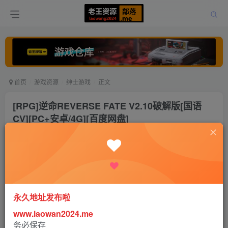
首页
游戏资源
绅士游戏
正文
[RPG]逆命REVERSE FATE V2.10破解版[国语
CV][PC+安卓/4G][百度网盘]
老王
关注
打赏
3年前更新
1
4.6W+
64
永久地址发布啦
www.laowan2024.me
务必保存
咳咳， 这款十分良心的国创RPG游戏，进行了非常全面的重