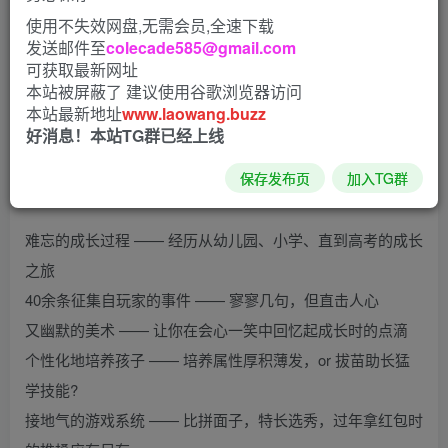
使用不失效网盘,无需会员,全速下载
发送邮件至
colecade585@gmail.com
可获取最新网址
本站被屏蔽了 建议使用谷歌浏览器访问
本站最新地址
www.laowang.buzz
好消息！本站TG群已经上线
保存发布页
加入TG群
游戏特点：
难忘的成长过程 —— 经历从幼儿园、小学、直到高考的成长
之旅
40余条征集自玩家的事件 —— 寥寥几句，但直击人心
又幽默的美术 —— 让你在会心一笑中回忆起成长时的点滴
个性化地培养孩子 —— 培养属性厚积薄发，or 拔苗助长猛
学技能?
接地气的游戏系统 —— 比拼面子，特长选秀，过年拿红包时