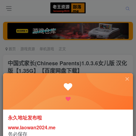
首页
游戏资源
单机游戏
正文
中国式家长(Chinese Parents)1.0.3.6女儿版 汉化
版【1.35G】【百度网盘下载】
老王
关注
打赏
5年前更新
0
2983
1
永久地址发布啦
www.laowan2024.me
务必保存