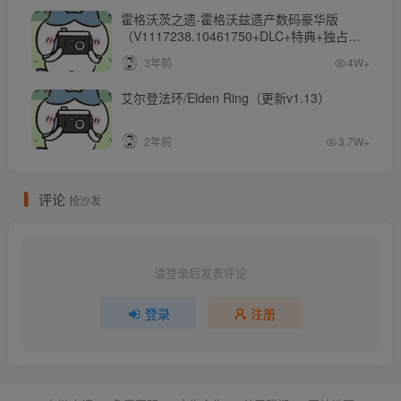
霍格沃茨之遗-霍格沃兹遗产数码豪华版
（V1117238.10461750+DLC+特典+独占内
容）
3年前
4W+
艾尔登法环/Elden Ring（更新v1.13）
2年前
3.7W+
评论
抢沙发
请登录后发表评论
登录
注册