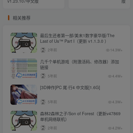
v1.23.107中文版
版
相关推荐
最后生还者第一部/美末1数字豪华版/The
Last of Us™ Part I（更新 v1.1.3.0 ）
2年前
14.3W+
几千个单机游戏（附激活码、修改器）添加
链接
5年前
4.4W+
[3D神作]PC 尾·行4 中文版[1.6G]
5年前
4.3W+
森林2森林之子/Son of Forest（更新v47869
单机网络联机）
2年前
4.2W+