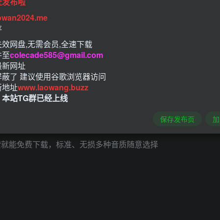
址发布啦
owan2024.me
存
效网盘,无需会员,全速下载
件至
colecade585@gmail.com
最新网址
屏蔽了 建议使用谷歌浏览器访问
新地址
www.laowang.buzz
！本站TG群已经上线
保存发布页
加
索就能免费下载，标准、无损多种音质随意选择