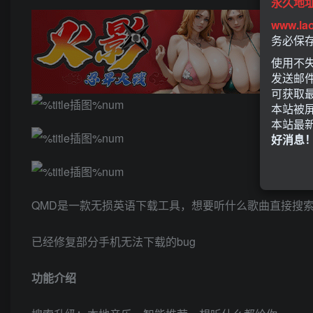
永久地
www.la
务必保
使用不失
发送邮
可获取
本站被
本站最
好消息
QMD是一款无损英语下载工具，想要听什么歌曲直接搜
已经修复部分手机无法下载的bug
功能介绍