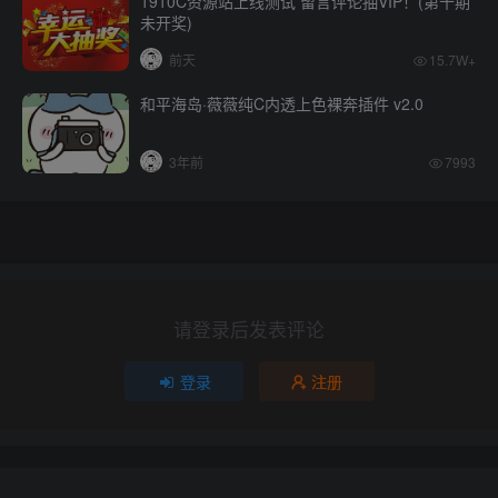
1910C资源站上线测试 留言评论抽VIP！(第十期
未开奖)
前天
15.7W+
和平海岛·薇薇纯C内透上色裸奔插件 v2.0
3年前
7993
请登录后发表评论
登录
注册