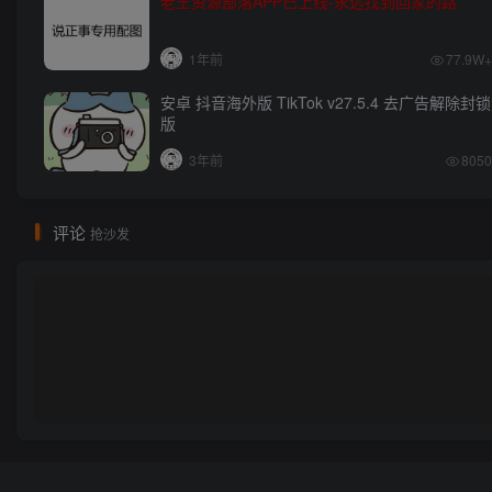
老王资源部落APP已上线-永远找到回家的路
1年前
77.9W+
安卓 抖音海外版 TikTok v27.5.4 去广告解除封锁
版
3年前
8050
评论
抢沙发