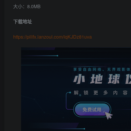
大小：8.0MB
下载地址
https://pilifx.lanzoul.com/iqKJDz81uva