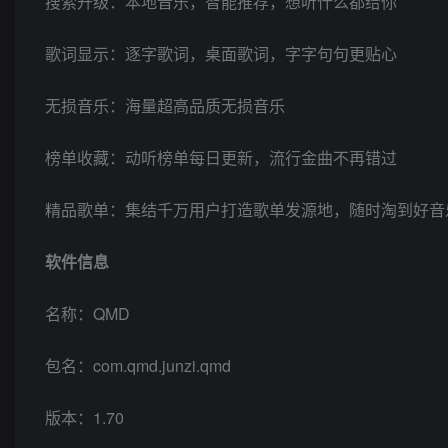
搜索升级：本地音乐，智能推荐，想听什么都给你
歌词显示：逐字歌词，桌面歌词，字字句句更贴心
无损音乐：海量超高品质无损音乐
榜单收藏：动听榜单每日更新，流行金曲不再错过
精品歌单：集结千万用户打造歌单发源地，随时淘到好音
软件信息
名称：QMD
包名：com.qmd.junzi.qmd
版本：1.70